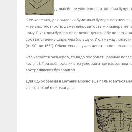
дальнейшем усовершенствовании будут вы
К сожалению, для выделки бумажных бумерангов нельзя д
— ее вес, плотность, даже глянцовитость — и манера мета
ному. В каждом бумеранге полезно делать обе лопасти ра
соответственно шире, чем большую. Угол между лопастям
(от 90° до 165°). Обязательно нужно делать в лопастях пе
Что касается размеров, то надо пробовать разные лопа­с
колена). При соблюдении этих усло­вий и при известном 
австралий­ских бумерангов.
Для однообразия в метании можно еще пользоваться мале
и из женской шпильки для