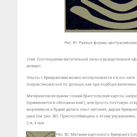
Рис. 81. Разные формы австралийских
стей. Соотношение метательной силы и вращательной эф
момент.
Опыты с бумерангами можно воспроизвести и в ко» нате. Т
попрактиковаться по дольше, как при подборе величины и
Материалом возьмем тонкий бристольский картон, напри
(применяется в обложках книг), или просто почтовую отк
вы­режем их и будем делать опыт метания, держа бумера
руки (см. рис. 82). Приспособившись к атому упражнению,
2 м, а при
Рис. 82. Метание картонного бумеранга (сл