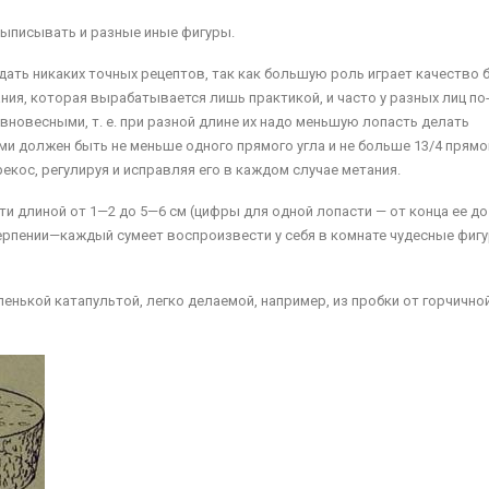
писывать и раз­ные иные фигуры.
ать никаких точных рецептов, так как большую роль играет качество 
ния, которая вырабаты­вается лишь практикой, и часто у разных лиц по
вновесными, т. е. при разной длине их надо мень­шую лопасть делать
и должен быть не меньше одного прямого угла и не больше 13/4 прямо
рекос, регулируя и исправляя его в каждом случае метания.
ти длиной от 1—2 до 5—6 см (цифры для одной лопа­сти — от конца ее до
терпении—каждый сумеет воспроиз­вести у себя в комнате чудесные фиг
нькой катапультой, легко делаемой, например, из пробки от горчично