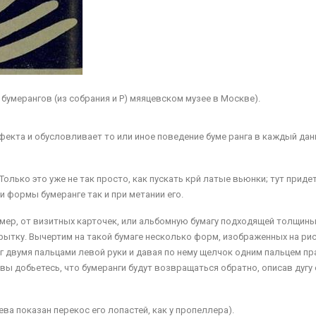
 бумерангов (из собрания и Р) мяяцевском музее в Москве).
фекта и обусловливает то или иное поведение буме ранга в каждый да
олько это уже не так просто, как пускать крй латые вьюнки; тут приде
 формы бумеранге так и при метании его.
мер, от визитных карточек, или альбомную бумагу подходящей толщин
рытку. Вычертим на такой бумаге несколько форм, изображенных на рис.
нг двумя пальцами левой руки и давая по нему щелчок одним пальцем п
 вы добьетесь, что бумеранги будут возвращаться обратно, описав дугу
ева по­казан перекос его лопастей, как у пропеллера).