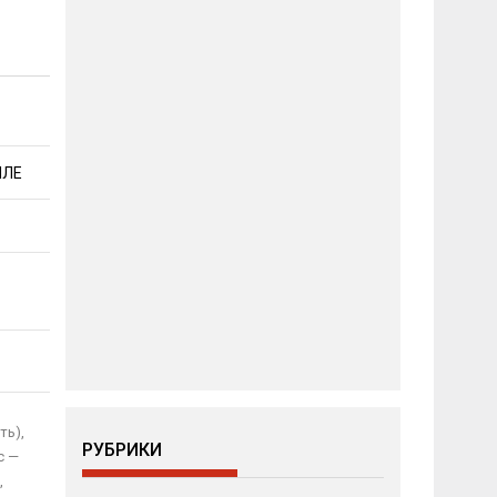
МЛЕ
ть),
РУБРИКИ
с —
,