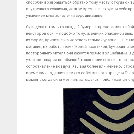
способен возвращаться обратно тому месту, откуда он вы
внутреннего еханизма, долгое время не находили себе пр
уяснением многих явлений аэродинамике.
Суть дела в том, что каждый бумеранг представляет зб
некоторой оси, — подобно тому, ж венчик описанной выше
их форме, кривизне и в их относительной уравно — :шенн
метания, выработанными їковой практикой, бумеранг спо
постороннего >ителя они кажутся прямо волшебными. В д
увлекает снаряд по обычной траэктории ніжєния тела, по
сопротивление воздуха, язывая более или менее быстрое
временами под влиянием его собственного вращени Так о
момент, когда сила мет ния, истощаясь, приближается к н