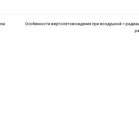
уха
Особенности вертолетовождения при воздушной > радиа
р