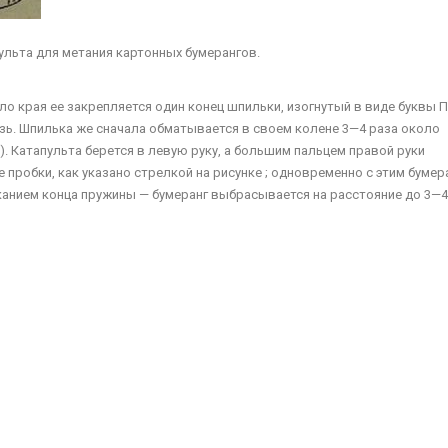
апульта для метания картонных бумерангов.
ло края ее закрепляется один конец шпильки, изогнутый в виде буквы П
зь. Шпилька же сначала обматывается в своем колене 3—4 раза около
3). Катапульта берется в левую руку, а большим пальцем правой руки
пробки, как указано стрелкой на ри­сунке ; одновременно с этим бумер
канием конца пружины — бумеранг выбрасывается на расстояние до 3—4