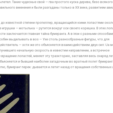
летел. Такие чудесные свой — гва простого куска дерева, безо всякого
авильного вменения и были разгаданы только в XX веке, развитием ави
ой до известной степени пропеллер, вращающийся юими лопастями окол
 игрушки — мотылька — рутится вокруг оси своего корешка. В этих лоп
ости заключается главная тайна бумеранга. А в іязи с разными способам
собен выделывать в воз — Ухе столь разнообразные фигуры, что для
ействитель — эсти же это объясняется взаимодействием двух сил: Ua м
лучившего начальную скорость в извест­им направлении, а встречное
 вращение лопастей, меняет эту траэкторию, заставляя весь снаряд ле
бъясняется и бывший наиболее загадочным во вратный полет бумеранга
улю, бумеранг перек: дывается и летит назад от вращения собственных 