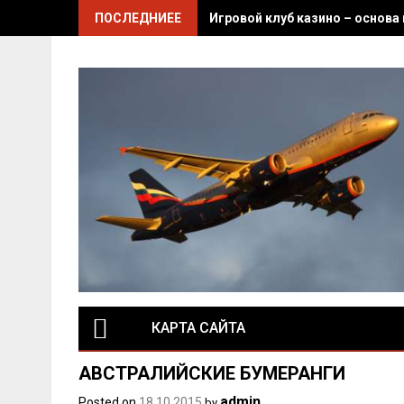
Skip
ПОСЛЕДНИЕЕ
Игровой клуб казино – основа
to
content
КАРТА САЙТА
АВСТРАЛИЙСКИЕ БУМЕРАНГИ
admin
Posted on
18.10.2015
by