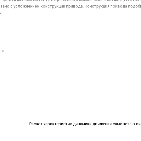
язано с усложнением конструкции привода. Конструкция привода подоб
м
фта
Расчет характеристик динамики движения самолета в в