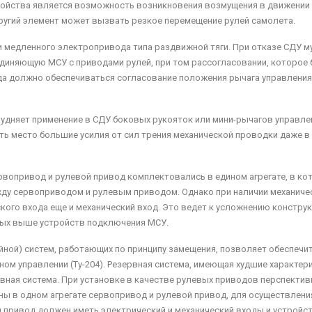
тройства является возможность возникновения возмущения в движении
пругий элемент может вызвать резкое перемещение рулей самолета.
и медленного электропривода типа раздвижной тяги. При отказе СДУ м
диняющую МСУ с приводами рулей, при том рассогласовании, которое 
а должно обеспечиваться согласование положения рычага управления
удняет применение в СДУ боковых рукояток или мини-рычагов управле
еть место большие усилия от сил трения механической проводки даже в
рвопривод и рулевой привод комплектовались в едином агрегате, в ко
ду сервоприводом и рулевым приводом. Однако при наличии механиче
ого входа еще и механический вход. Это ведет к усложнению констру
тых выше устройств подключения МСУ.
йной) систем, работающих по принципу замещения, позволяет обеспечи
ом управлении (Ту-204). Резервная система, имеющая худшие характери
новная система. При установке в качестве рулевых приводов перспекти
ны в одном агрегате сервопривод и рулевой привод, для осуществлени
й привод должен иметь электрический и механический входы и устройс