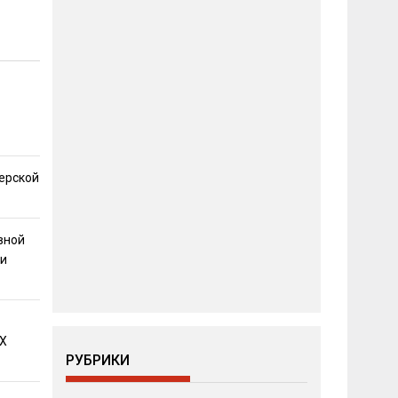
ерской
вной
ти
Х
РУБРИКИ