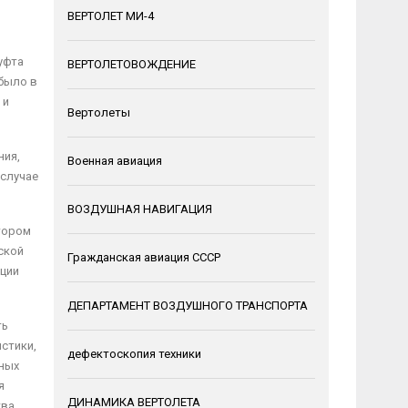
ВЕРТОЛЕТ МИ-4
уфта
ВЕРТОЛЕТОВОЖДЕНИЕ
было в
 и
Вертолеты
ния,
Военная авиация
 случае
ВОЗДУШНАЯ НАВИГАЦИЯ
тором
ской
Гражданская авиация СССР
кции
ДЕПАРТАМЕНТ ВОЗДУШНОГО ТРАНСПОРТА
ть
стики,
дефектоскопия техники
вных
я
ДИНАМИКА ВЕРТОЛЕТА
тва