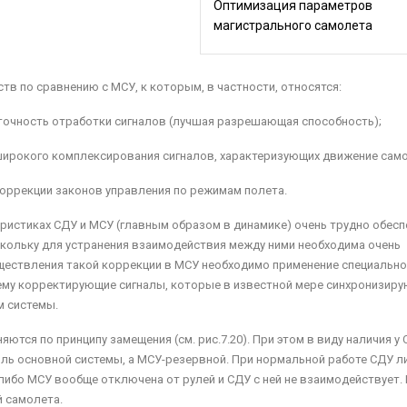
Оптимизация параметров
магистрального самолета
тв по сравнению с МСУ, к которым, в частности, относятся:
точность отработки сигналов (лучшая разрешающая способность);
ирокого комплексирования сигналов, характеризующих движение само
коррекции законов управления по режимам полета.
ристиках СДУ и МСУ (главным образом в динамике) очень тру­дно обесп
скольку для устранения взаимодействия между ними необходима очень
ществления такой коррекции в МСУ необходимо применение специально
ему корректирующие сигналы, которые в известной мере синхронизир
м системы.
ются по принципу замещения (см. рис.7.20). При этом в виду наличия у
ль основной системы, а МСУ-резервной. При нормальной работе СДУ л
либо МСУ вообще отключена от рулей и СДУ с ней не взаимодействует.
й самолета.