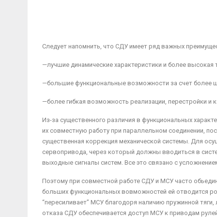
Следует напомнить, что СДУ имеет ряд важных преимущес
—лучшие динамические характеристики и более высокая 
—большие функциональные возможности за счет более ш
—более гибкая возможность реализации, перестройки и 
Из-за существенного различия в функциональных харак­те
их совместную работу при параллельном сое­динении, по
существенная коррекция механической системы. Для осу
сервопривода, через который должны вводиться в сист
выходные сигналы систем. Все это связано с усложнение
Поэтому при совместной работе СДУ и МСУ часто обьединя
больших функциональных вовможностей ей отводится ро
“пересиливает” МСУ благодоря наличию пружинной тяги, 
отказа СДУ обеспечивается доступ МСУ к приводам руле