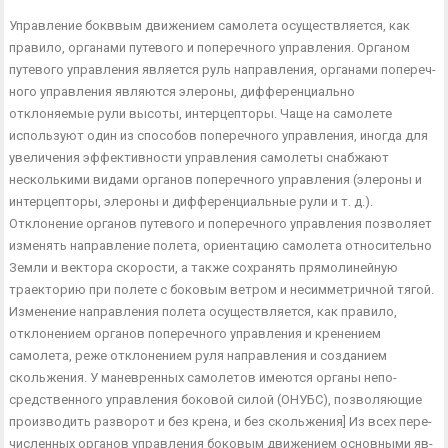
Управление бокввым движением самолета осуществляется, как
правило, органами путевого и поперечного управления. Органом
путевого управления является руль направления, органами попереч­
ного управления являются элероны, дифференциально
отклоняемые рули высоты, интерцепторы. Чаще на самолете
используют один из способов поперечного управления, иногда для
увеличения эффектив­ности управления самолеты снабжают
несколькими видами органов поперечного управления (элероны и
интерцепторы, элероны и диф­ференциальные рули и т. д.).
Отклонение органов путевого и попе­речного управления позволяет
изменять направление полета, ориен­тацию самолета относительно
Земли и вектора скорости, а также сохранять прямолинейную
траекторию при полете с боковым ветром и несимметричной тягой.
Изменение направления полета осущест­вляется, как правило,
отклонением органов поперечного управления и кренением
самолета, реже отклонением руля направления и созда­нием
скольжения. У маневренных самолетов имеются органы непо­
средственного управления боковой силой (ОНУБС), позволяющие
производить разворот и без крена, и без скольжения] Из всех пере­
численных органов управления боковым движением основными яв­