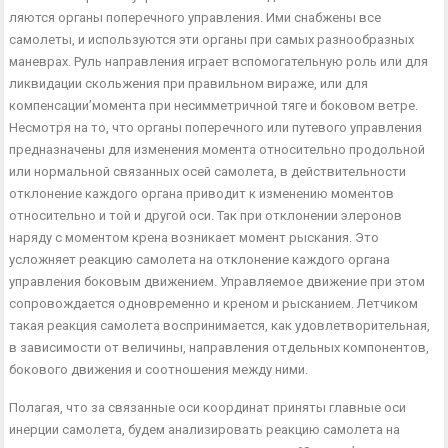
ляются органы поперечного управления. Ими снабжены все
самолеты, и используются эти органы при самых разнообразных
маневрах. Руль направления играет вспомогательную роль или для
ликвида­ции скольжения при правильном вираже, или для
компенсации’мо­мента при несимметричной тяге и боковом ветре.
Несмотря на то, что органы поперечного или путевого управления
предназначены для изменения момента относительно продольной
или нормальной свя­занных осей самолета, в действительности
отклонение каждого органа приводит к изменению моментов
относительно и той и другой оси. Так при отклонении элеронов
наряду с моментом крена возникает момент рыскания. Это
усложняет реакцию самолета на отклонение каждого органа
управления боковым движением. Управ­ляемое движение при этом
сопровождается одновременно и креном и рысканием. Летчиком
такая реакция самолета воспринимается, как удовлетворительная,
в зависимости от величины, направления от­дельных компонентов,
бокового движения и соотношения между ними.
Полагая, что за связанные оси координат приняты главные оси
инерции самолета, будем анализировать реакцию самолета на