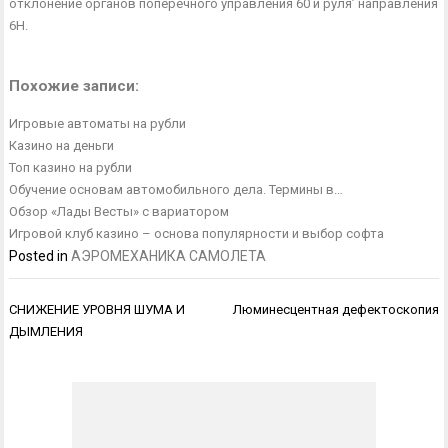
откло­нение органов поперечного управления 60 и руля’ направления
6Н.
Похожие записи:
Игровые автоматы на рубли
Казино на деньги
Топ казино на рубли
Обучение основам автомобильного дела. Термины в…
Обзор «Лады Весты» с вариатором
Игровой клуб казино – основа популярности и выбор софта
Posted in
АЭРОМЕХАНИКА САМОЛЕТА
Навигация
СНИЖЕНИЕ УРОВНЯ ШУМА И
Люминесцентная дефектоскопия
по
ДЫМЛЕНИЯ
записям