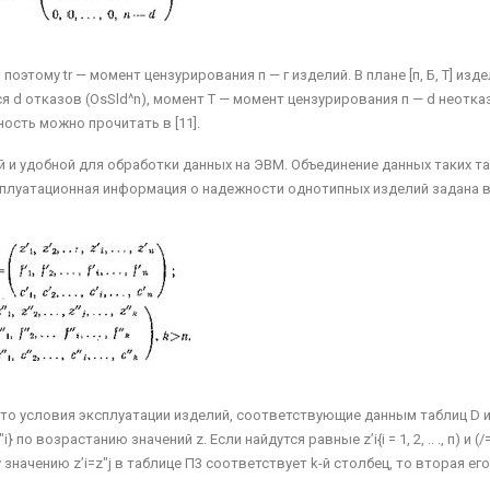
, поэтому tr — момент цензурирования п — г из­делий. В плане [п, Б, Т] изд
я d отказов (OsSld^n), момент Т — момент цензурирования п — d неотк
ость можно прочитать в [11].
й и удобной для обработки данных на ЭВМ. Объ­единение данных таких т
ксплуатационная ин­формация о надежности однотипных изделий задана 
то условия эксплуатации изделий, соответствую­щие данным таблиц D и
о возрастанию значений z. Если найдутся равные z’i{i = 1, 2, .. ., п) и (/=1
значению z’i=z"j в таблице П3 соот­ветствует k-й столбец, то вторая его