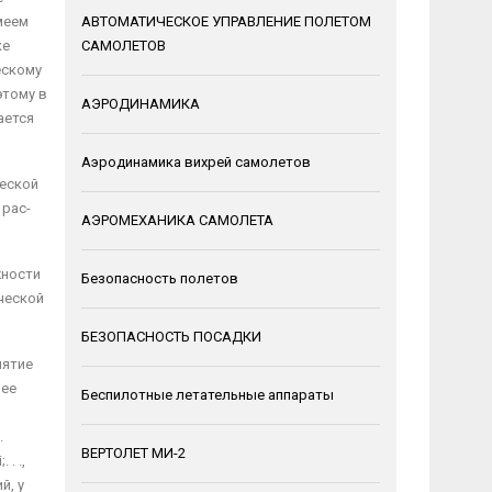
меем
АВТОМАТИЧЕСКОЕ УПРАВЛЕНИЕ ПОЛЕТОМ
ке
САМОЛЕТОВ
ескому
этому в
АЭРОДИНАМИКА
ается
Аэродинамика вихрей самолетов
ческой
 рас­
АЭРОМЕХАНИКА САМОЛЕТА
жности
Безопасность полетов
ической
БЕЗОПАСНОСТЬ ПОСАДКИ
нятие
нее
Беспилотные летательные аппараты
.
ВЕРТОЛЕТ МИ-2
. .,
й, у