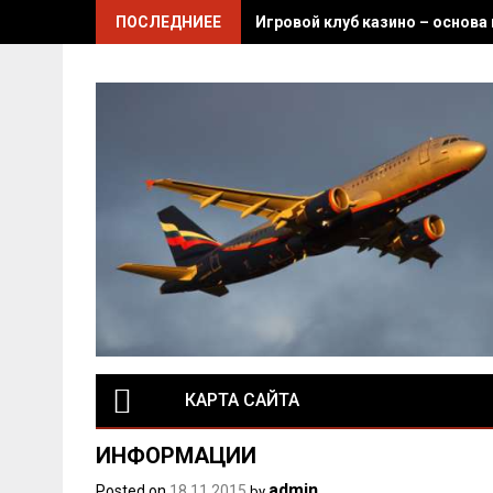
Skip
ПОСЛЕДНИЕЕ
Игровой клуб казино – основа
to
content
КАРТА САЙТА
ИНФОРМАЦИИ
admin
Posted on
18.11.2015
by