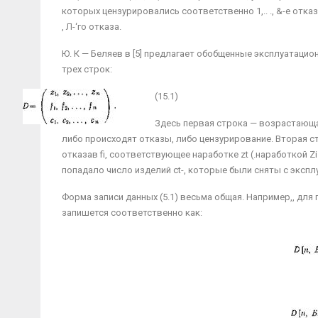
которых цен­зурировались соответственно 1,.. ., &-е отказы
, Л-‘го отказа.
Ю. К — Беляев в [5] предлагает обобщенные эксплуа­тацио
трех строк:
(15.1)
Здесь первая строка — возрастающая 
либо происходят отказы, либо цензурирование. Вторая с
отказав fi, соответствующее наработке zt (.наработкой Zi
попадало число изделий ct-, которые были сняты с экс­пл
Форма записи данных (5.1) весьма общая. Например,, для пла
запишется соответственно как: