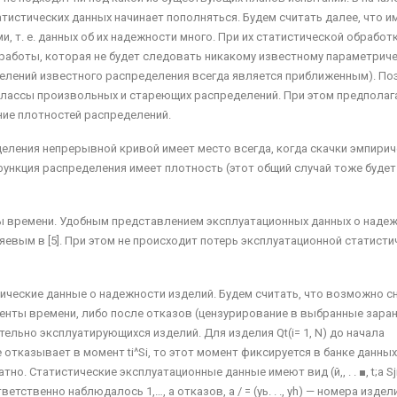
атистических данных начинает пополняться. Будем считать далее, что и
, т. е. данных об их надежности много. При их статистической обработ
 работы, которая не будет следовать никакому известному параметрич
делений известного распределения всегда является приближенным). По
 классы произвольных и стареющих распределений. При этом предполаг
ние плотностей распределений.
еления непрерывной кривой имеет место всегда, когда скачки эмпири
 функция распределения имеет плотность (этот общий случай тоже будет
ты времени. Удобным представлением эксплуатацион­ных данных о наде
ляевым в [5]. При этом не происходит потерь эксплуатационной статист
ческие данные о надежности изделий. Будем счи­тать, что возможно с
менты времени, либо после отказов (цензурирование в выбранные зара
ельно эксплуатирующихся изделий. Для изделия Qt(i= 1, N) до начала
тказывает в момент ti^Si, то этот мо­мент фиксируется в банке данных
Статистиче­ские эксплуатационные данные имеют вид (й,, . . ■, t;а Sji;. 
ветственно наблюдалось 1,…, а отка­зов, а / = (уь. . ., yh) — номера издели