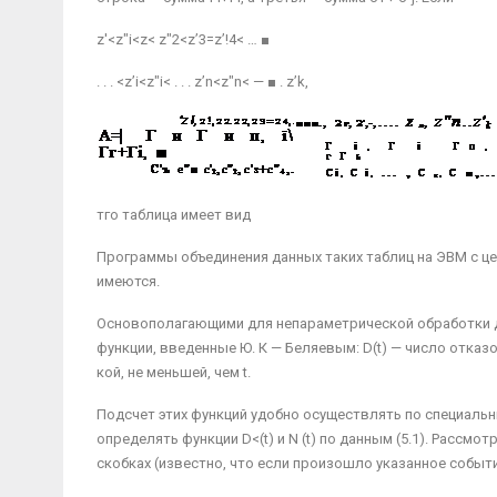
z'<z"i<z< z"2<z’3=z’!4< … ■
. . . <z’i<z"i< . . . z’n<z"n< — ■ . z’k,
тго таблица имеет вид
Программы объединения данных таких таблиц на ЭВМ с ц
имеются.
Основополагающими для непараметрической обра­ботки да
функции, введенные Ю. К — Бе­ляевым: D(t) — число отказо
кой, не меньшей, чем t.
Подсчет этих функций удобно осуществлять по спе­циальн
определять функции D<(t) и N (t) по данным (5.1). Расс
скобках (известно, что если произошло указанное собы­ти