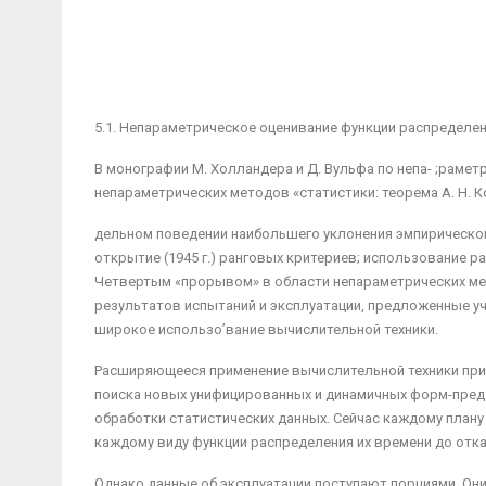
5.1. Непараметрическое оценивание функции распределе
В монографии М. Холландера и Д. Вульфа по непа- ;рамет
непараметрических методов «статистики: теорема А. Н. Ко
дельном поведении наибольшего уклонения эмпириче­ской
открытие (1945 г.) ранговых кри­териев; использование р
Четвертым «прорывом» в области непараметрических мет
результатов испытаний и эксплуатации, пред­ложенные уч
широкое использо’вание вычислительной техники.
Расширяющееся применение вычислительной техники при 
поиска новых унифицированных и динамичных форм-пред
обработки статистических данных. Сейчас каждому плану
каждому виду функции распределе­ния их времени до от
Однако данные об эксплуатации поступают порция­ми. Они