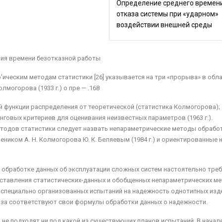
Определение среднего времен
отказа системы при «ударном»
воздействии внешней среды
ния времени безотказной работы
р’ическим методам статистики [26] указывается на три «прорыва» в обл
лмогорова (1933 г.) о пре — .168
 функции распределения от теоретической (стати­стика Колмогорова);
анговых критериев для оцени­вания неизвестных параметров (1963 г.).
одов ста­тистики следует назвать непараметрические методы об­рабо
еником А. Н. Колмогорова Ю. К. Беляевым (1984 г.) и ориентированные 
обработке данных об эксплуатации сложных систем настоятельно треб
ставления статистических-данных и обобщенных непараметрических м
 специ­ально организованных испытаний на надежность одно­типных изд
каза соответствуют свои формулы обработки данных о надежности.
 не подходят ни под какой из существующих планов испытаний. В начал