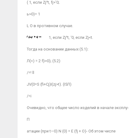
( 1, если Zj^t, fj>’0;
ь>0)= 1
L О в противном случае.
1, если Zj^t, ‘0, если Zj<t.
Тогда на основании данных (5.1):
Л(<) = 2 f}>0); (5.2)
/=! ll
JV(0=S (fi+Cj)I(zj>t). (І5Л)
/=і
Очевидно, что общее число изделий в начале эксплу-
П
атации (при t—0) N (0) = Е (fj + O)- Об этом числе