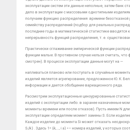
эксплуатации систем эти данные неполные, затем банк ст
дело в эксплуатации с массовыми однотипными изде­лиями
получаем функцию распреде­ления .времени безотказной
семейству распределений (подбор для реальных распре­
последние годы в матема­тической статистике вводятся
непрерывность функций распределения, т. е. существо­ва
Практически сглаживание эмпирической функции распред
функции малые. В против­ном случае нельзя считать, что
смотрен). В процессе эксплуатации данные могут на —
напливаться планово или поступать в случайные момен­
изделий является агрегиро­вание, предложенное Ю. К. Бе
информации и дается обобщение вариационного ряда.
Рассмотрим эксплуатационные цензурированные ста­тисти
изделий с эксплуатации либо. в заранее назначенные мо
моменты времени или после отказов). Пусть имеем N длит
эксплуатации определяем момент замены S. Если изделие о
Каждое изделие до момента Si может отказать неоднократно. 
SJk) . Здесь 1= (й,…, і а) •— номера изделий, у которых соот