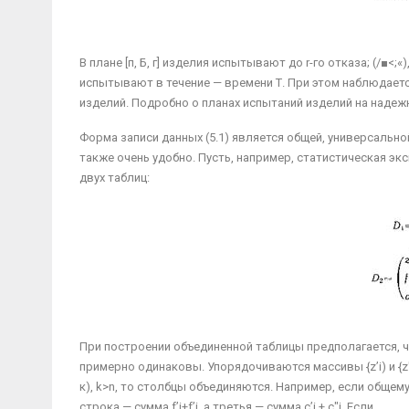
В плане [п, Б, г] изделия испытывают до r-го отказа; (/■<;«)
испытывают в течение — времени Т. При этом наблюдаетс
изделий. Подробно о планах испытаний изделий на надежн
Форма записи данных (5.1) является общей, универ­сально
также очень удобно. Пусть, например, статистическая э
двух таблиц:
При построении объединенной таблицы предполага­ется, ч
примерно одинаковы. Упо­рядочиваются массивы {z’і) и {z"i} п
к), k>n, то столбцы объединяются. Напри­мер, если общему 
строка — сумма f’i+f’i, а третья — сумма c’i + c"j. Если