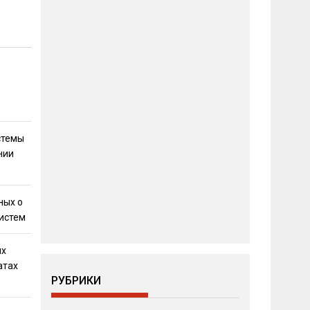
стемы
нии
ных о
истем
ях
атах
РУБРИКИ