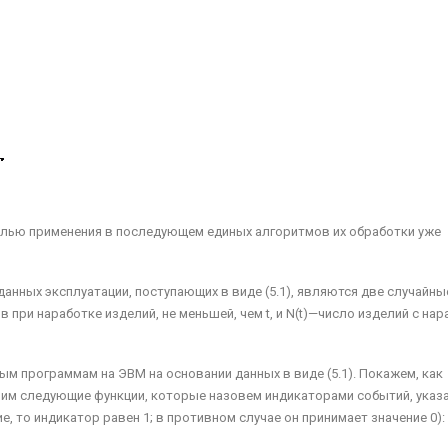
елью применения в последующем единых алго­ритмов их обработки уже
нных эксплуатации, поступающих в виде (5.1), являются две случайны
в при наработке изделий, не меньшей, чем t, и N(t)—число изделий с нар
ым программам на ЭВМ на основании данных в виде (5.1). Покажем, как
мотрим следующие функции, которые назовем индикаторами событий, указ
е, то индикатор равен 1; в противном случае он при­нимает значение 0):