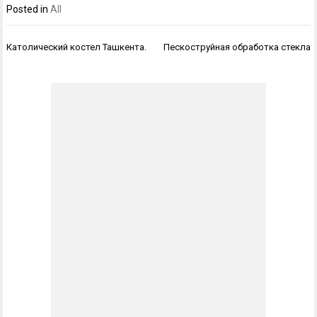
Posted in
All
Навигация
Католический костел Ташкента.
Пескоструйная обработка стекла
по
записям