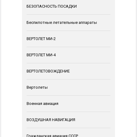
БЕЗОПАСНОСТЬ ПОСАДКИ
Беспилотные летательные аппараты
ВЕРТОЛЕТ МИ-2
ВЕРТОЛЕТ МИ-4
ВЕРТОЛЕТОВОЖДЕНИЕ
Вертолеты
Военная авиация
ВОЗДУШНАЯ НАВИГАЦИЯ
Гражданская авиация СССР