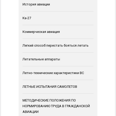
История авиации
Ка-27
Коммерческая авиация
Легкий способ перестать бояться летать
Летательные аппараты
Летно-технические характеристики ВС
ЛЕТНЫЕ ИСПЫТАНИЯ САМОЛЕТОВ
МЕТОДИЧЕСКИЕ ПОЛОЖЕНИЯ ПО
НОРМИРОВАНИЮ ТРУДА В ГРАЖДАНСКОЙ
АВИАЦИИ