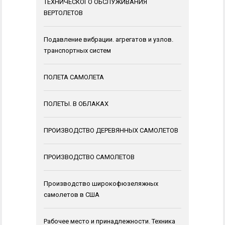
ТЕХНИЧЕСКОГО ОБСЛУЖИВАНИЯ
ВЕРТОЛЕТОВ
Подавление вибрации. агрегатов и узлов.
транспортных систем
ПОЛЕТА САМОЛЕТА
ПОЛЕТЫ. В ОБЛАКАХ
ПРОИЗВОДСТВО ДЕРЕВЯННЫХ САМОЛЕТОВ
ПРОИЗВОДСТВО САМОЛЕТОВ
Производство широкофюзеляжных
самолетов в США
Рабочее место и принадлежности. Техника