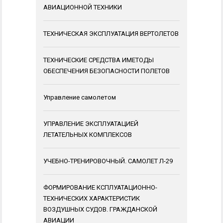
АВИАЦИОННОЙ ТЕХНИКИ
ТЕХНИЧЕСКАЯ ЭКСПЛУАТАЦИЯ ВЕРТОЛЕТОВ
ТЕХНИЧЕСКИЕ СРЕДСТВА ИМЕТОДЫ
ОБЕСПЕЧЕНИЯ БЕЗОПАСНОСТИ ПОЛЕТОВ
Управление самолетом
УПРАВЛЕНИЕ ЭКСПЛУАТАЦИЕЙ
ЛЕТАТЕЛЬНЫХ КОМПЛЕКСОВ
УЧЕБНО-ТРЕНИРОВОЧНЫЙ. САМОЛЕТ Л-29
ФОРМИРОВАНИЕ КСПЛУАТАЦИОННО-
ТЕХНИЧЕСКИХ ХАРАКТЕРИСТИК
ВОЗДУШНЫХ СУДОВ. ГРАЖДАНСКОЙ
АВИАЦИИ