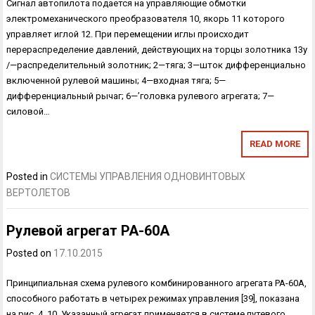
Сигнал автопилота подается на управляющие обмотки
электромеханического преобразователя 10, якорь 11 которого
управляет иглой 12. При перемещении иглы происхо­дит
перераспределение давлений, действующих на торцы золотника 13у
/—распределительный золотник; 2—тяга; 3—шток дифференциально
включенной рулевой машины; 4—входная тяга; 5—
дифференциальный рычаг; 6—’головка рулевого агрегата; 7—
силовой…
READ MORE
Posted in
СИСТЕМЫ УПРАВЛЕНИЯ ОДНОВИНТОВЫХ
ВЕРТОЛЕТОВ
Рулевой агрегат РА-60А
Posted on
17.10.2015
Принципиальная схема рулевого комбинированного агрегата РА-60А,
способного работать в четырех режимах управления [39], пока­зана
на рис. 4. 10. Указанный агрегат применяется в системе путевого