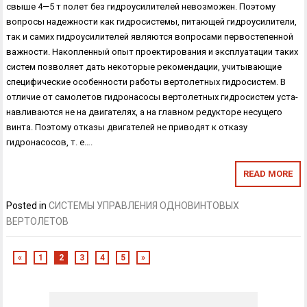
свыше 4—5 т полет без гидроусилителей невозможен. Поэтому
вопросы надеж­ности как гидросистемы, питающей гидроусилители,
так и самих гидро­усилителей являются вопросами первостепенной
важности. Накопленный опыт проектирования и эксплуатации таких
систем позволяет дать некоторые рекомендации, учитывающие
специфические особенности работы вертолетных гидросистем. В
отличие от самолетов гидронасосы вертолетных гидросистем уста­
навливаются не на двигателях, а на главном редукторе несущего
винта. Поэтому отказы двигателей не приводят к отказу
гидронасосов, т. е….
READ MORE
Posted in
СИСТЕМЫ УПРАВЛЕНИЯ ОДНОВИНТОВЫХ
ВЕРТОЛЕТОВ
«
1
2
3
4
5
»