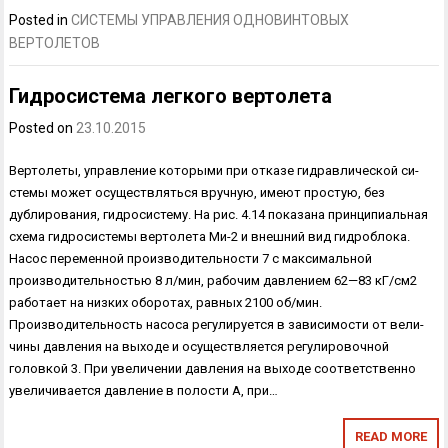
Posted in
СИСТЕМЫ УПРАВЛЕНИЯ ОДНОВИНТОВЫХ
ВЕРТОЛЕТОВ
Гидросистема легкого вертолета
Posted on
23.10.2015
Вертолеты, управление которыми при отказе гидравлической си­
стемы может осуществляться вручную, имеют простую, без
дублирова­ния, гидросистему. На рис. 4.14 показана принципиальная
схема гидросистемы верто­лета Ми-2 и внешний вид гидроблока.
Насос переменной производи­тельности 7 с максимальной
производительностью 8 л/мин, рабочим давлением 62—83 кГ/см2
работает на низких оборотах, равных 2100 об/мин.
Производительность насоса регулируется в зависимости от вели­
чины давления на выходе и осуществляется регулировочной
головкой 3. При увеличении давления на выходе соответственно
увеличивается дав­ление в полости А, при…
READ MORE