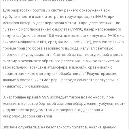
Для разработки бортовых систем раннего обнаружения зон
турбулентности и сдвига ветра, которую проводит iNASA, при­
меняется лазерно-допплеровский метод. В процессе летных — ис­
пытаний с использованием самолета CV-990, лазер непрерывно­го
излучения (длина волны 10,6 мкм, длительность импульса 4—10 мкс,
пиковая мощность 5 кВт, средняя мощность 3 Вт), установленный в
проеме правого борта аварийного выхода, из­лучал световую
энергию по курсу самолета. Световой сигнал, поступивший снова в
систему в результате обратного рассеяния на Микроскопических
аэрозольных частицах в атмосфере, изме­ряли, сравнивали с
параметрами исходного луча и обрабатыва­ли.’ Результирующие
данные о состоянии атмосферы впереди самолета поступали на
индикаторы и самописцы.
В, настоящее время NASA исследует также возможность при­
менения в качестве бортовой системы обнаружения турбулент­ности
и сдвига ветра радиометра инфракрасного диапазона и
микропроцессора сигналов.
Влияние службы УВД на безопасность полетов. Анализ дан­ных.