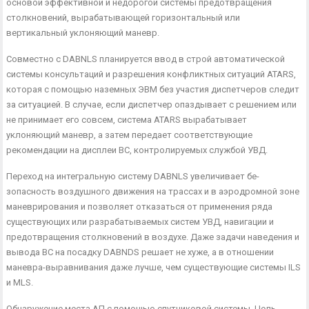
основой эффективной и недорогой системы предотвращения
столкновений, вырабаты­вающей горизонтальный или
вертикальный уклоняющий маневр.
Совместно с DABNLS планируется ввод в строй автоматиче­ской
системы консультаций и разрешения конфликтных ситуа­ций ATARS,
которая с помощью наземных ЭВМ без участия диспетчеров следит
за ситуацией. В случае, если диспетчер опаздывает с решением или
не принимает его совсем, система ATARS вырабатывает
уклоняющий маневр, а затем передает соответствующие
рекомендации на дисплеи ВС, контролируе­мых службой УВД.
Переход на интегральную систему DABNLS увеличивает бе­
зопасность воздушного движения на трассах и в аэродромной зоне
маневрирования и позволяет отказаться от применения ря­да
существующих или разрабатываемых систем УВД, навига­ции и
предотвращения столкновений в воздухе. Даже задачи наведения и
вывода ВС на посадку DABNDS решает не хуже, а в отношении
маневра-выравнивания даже лучше, чем существу­ющие системы ILS
и MLS.
Обнаружение места АП с помощью спутниковой системы. Цель