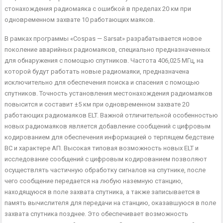
стонахождения радиомаяка с ошибкой в пределах 20 км при
одновременном захвате 10 работающих маяков.
В рамках программы «Cospas — Sarsat» разрабатывается новое
поколение аварийных радиомаяков, специально предна­значенных
для обнаружения с помощью спутников. Частота 406,025 МГц, на
которой будут работать новые радиомаяки, пред­назначена
исключительно для обеспечения поиска и спасения с помощью
спутников. Точность установления местонахождения радиомаяков
повысится и составит ±5 км при одновременном захвате 20
работающих радиомаяков ELT. Важной отличитель­ной особенностью
новых радиомаяков является добавление со­общений с цифровым
кодированием для обеспечения информа­цией о терпящем бедствие
ВС и характере АП. Высокая типо­вая возможность новых ELT и
исследование сообщений с циф­ровым кодированием позволяют
осуществлять частичную обра­ботку сигналов на спутнике, после
чего сообщение передается на любую наземную станцию,
находящуюся в поле захвата спутника, а также записывается в
память вычислителя для пе­редачи на станцию, оказавшуюся в поле
захвата спутника по­зднее. Это обеспечивает возможность