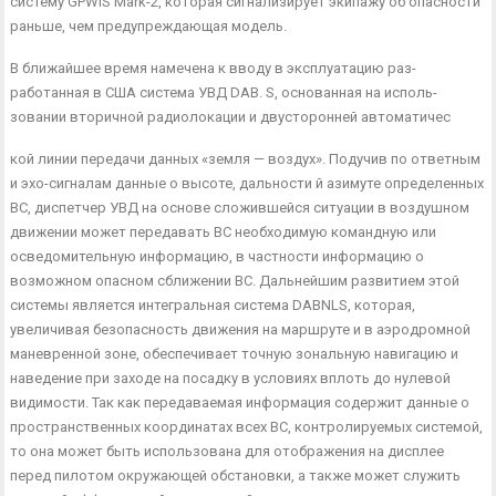
систему GPWiS Mark-2, которая сигнализирует экипа­жу об опасности
раньше, чем предупреждающая модель.
В ближайшее время намечена к вводу в эксплуатацию раз­
работанная в США система УВД DAB. S, основанная на исполь­
зовании вторичной радиолокации и двусторонней автоматичес­
кой линии передачи данных «земля — воздух». Подучив по от­ветным
и эхо-сигналам данные о высоте, дальности й азимуте определенных
ВС, диспетчер УВД на основе сложившейся ситу­ации в воздушном
движении может передавать ВС необходимую командную или
осведомительную информацию, в частности ин­формацию о
возможном опасном сближении ВС. Дальнейшим развитием этой
системы является интегральная система DABNLS, которая,
увеличивая безопасность движения на марш­руте и в аэродромной
маневренной зоне, обеспечивает точную зональную навигацию и
наведение при заходе на посадку в ус­ловиях вплоть до нулевой
видимости. Так как передаваемая ин­формация содержит данные о
пространственных координатах всех ВС, контролируемых системой,
то она может быть исполь­зована для отображения на дисплее
перед пилотом окружаю­щей обстановки, а также может служить