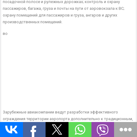
посадочной полосе и рулежных дорожках; контроль и охрану
пассажиров, багажа, груза и почты на пути от аэровок­зала к ВС;
охрану помещений для пассажиров и груза, ангаров и других
производственных помещений.
во
Зарубежные авиакомпании ведут разработки эффективного
ограждения территории аэропорта дополнительно к традицион­ным,
представляющим металлическую сетку высотой более 2,4 м с
натянутой колючей проволокой ;в верхней части. Представля­ет