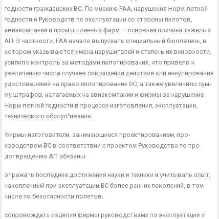
годности гражданских ВС. По мнению FAA, нарушения Норм летной
годности и Руководств по экс­плуатации со стороны пилотов,
авиакомпаний и промышленных фирм — основная причина тяжелых
АП. В частности, FAA на­чало выпускать специальный бюллетень, в
котором указывают­ся имена нарушителей и степень их виновности,
усилило конт­роль за методами пилотирования, что привело к
увеличению числа случаев сокращения действия или аннулирования
удосто­верений на право пилотирования ВС, а также увеличило сум­
му штрафов, налагаемых на авиакомпании и фирмы за наруше­ние
Норм летной годности в процессе изготовления, эксплуата­ции,
технического обслул^ивания.
Фирмы-изготовители, занимающиеся проектированием, про­
изводством ВС в соответствии с проектом Руководства по пре­
дотвращению АП обязаны:
отражать последние достижения науки и техники и учиты­вать опыт,
накопленный при эксплуатации ВС более ранних по­колений, в том
числе по безопасности полетов;
сопровождать изделия фирмы руководствами по эксплуата­ции и