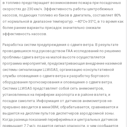
в топливо предотвращает возникновение пожара при посадочных
скоростях до 230 км/ч. Эффективность работы центробежных
насосов, подающих топливо из баков в двигатель, составляет 80%
от нормальной в диапазоне темпера­тур. —40°Сч-35°С, в то время как
более ранние варианты при­садок значительно снижали
эффективность насосов.
Разработка систем предупреждения о сдвиге ветра. В ре­зультате
проводившихся под руководством FAA исследований по решению
проблемы сдвига ветра на малой высоте осущест­вляется
программа мероприятий, предусматривающая внедрение наземной
системы сигнализации LLWiSAS, организацию кон­сультативной
службы оповещения о сдвиге ветра и разработку бортового
оборудования прогнозирования и оповещения о сдви­ге ветра.
Система LLWSAS представляет собой сеть анемомет­ров,
установленных на периферии аэропорта и в районе взлета, и
посадки самолета. Информация от датчиков анемометров не­
прерывно вводится в миниЭВМ, обрабатывается, сравнивается и
выдается на дисплеи пультов диспетчеров аэродромной зоны.
Когда разница показаний периферийных и центральных датчи­ков
превышает 7,7 м/с, подается сигнал опасности, о чем сооб­щается