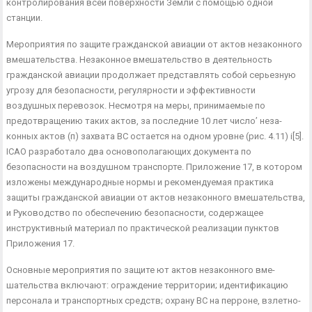
контролирования всей поверхности Земли с помощью одной
станции.
Мероприятия по защите гражданской авиации от актов не­законного
вмешательства. Незаконное вмешательство в дея­тельность
гражданской авиации продолжает представлять собой серьезную
угрозу для безопасности, регулярности и эффективно­сти
воздушных перевозок. Несмотря на меры, принимаемые по
предотвращению таких актов, за последние 10 лет число’ неза­
конных актов (п) захвата ВС остается на одном уровне (рис. 4.11) і[5].
ICAO разработало два основополагающих документа по
безопасности на воздушном транспорте. Приложение 17, в котором
изложены международные нормы и рекомендуемая практика
защиты гражданской авиации от актов незаконного вмешательства,
и Руководство по обеспечению безопасности, со­держащее
инструктивный материал по практической реализа­ции пунктов
Приложения 17.
Основные мероприятия по защите ют актов незаконного вме­
шательства включают: ограждение территории; идентификацию
персонала и транспортных средств; охрану ВС на перроне, взлетно-