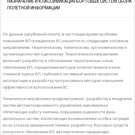
НАЗНАЧЕНИЕ И КЛАССИФИКАЦИЯ БОРТОВЫХ СИСТЕМ СБОРА
ПОЛЕТНОЙ ИНФОРМАЦИИ
По данным зарубежной печати, в настоящее время проблема
повышения ВП гражданских ВС решается по следующим основ­ным
направлениям: теоретическому, техническому, эргономиче­скому и
организационно-методическому. Теоретическое направ­ление
включает разработку и обоснование теоретических основ
обеспечения БП; определение методов количественной и каче­
ственной оценок БП; глубокий и системный анализ процессов
эксплуатации и разработку прогрессивных методов повышения
эффективности использования ВС.
Техническое направление предусматривает: разработку и внедрение
систем автоматизированного управления, максималь­но
облегчающих работу экипажа; повышение надежности функ­
циональных систем, исключающих возникновение особых ситу­аций
из-за отказов авиационной техники; разработку бортовых средств
контроля и обеспечения БП, автоматически парирую­щих