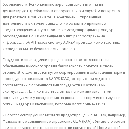
безопасности. Региональные аэронавига­ционные планы
детализируют требования к оборудованию и службам конкретно
для регионов в рамках ICAO. Нерегламен — тированная
деятельность включает: выделение основных прин­ципов
предотвращения АП; установление международных про­цедур
расследования АП и оповещения о них; распространение
информации об АП через систему ADREP; проведение конкрет­ных
исследований по безопасности полетов.
Государственная администрация несет ответственность за
обеспечение высокого уровня безопасности полетов в своей
стране. .Это достигается путем формирования и соблюдения норм и
процедур, основанных на SARPS ICAO, которые приво­дятся в
соответствии с особенностями государства и условиями
эксплуатации. Для контроля за выполнением авиационными
организациями и учреждениями национальных норм использу­ются
органы надзора и инспекции, которые могут применяться,
и нерегламентирующие меры по предотвращению АП. Так, на­пример,
Федеральное авиационное управление США (FAA) объявило о своем
намерении ужесточить санкции против нару­шителей Норм летной