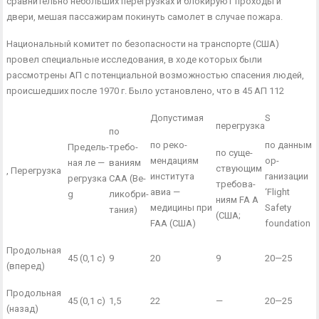
сравнительно небольших перегрузках и бло­кируют проходы и
двери, мешая пассажирам покинуть самолет в случае пожара.
Национальный комитет по безопасности на транспорте (США)
провел специальные исследования, в ходе которых были
рассмотрены АП с потенциальной возможностью спасения лю­дей,
происшедших после 1970 г. Было установлено, что в 45 АП 112
Допустимая
S
перегрузка
по
по реко­
по дан­ным
Предель­
требо­
по суще­
мендаци­ям
ор­
ная ле —
ваниям
ствующим
, Перегрузка
инсти­тута
ганизации
регрузка
САА (Ве­
требова­
авиа —
‘Flight
g
ликобри­
ниям FA А
медицины при
Safety
тания)
(США;
FAA (США)
foundation
Продольная
45 (0,1 с)
9
20
9
20—25
(вперед)
Продольная
45 (0,1 с)
1,5
22
—
20—25
(назад)