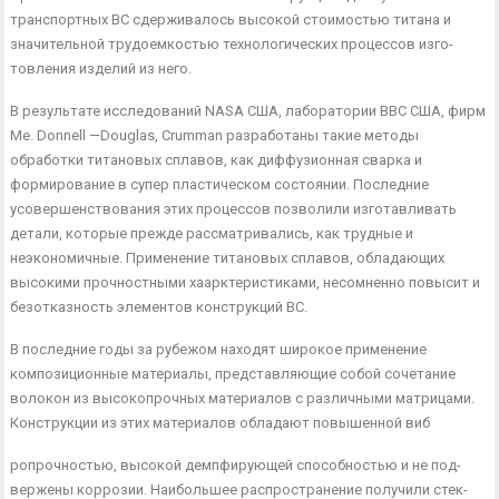
транспортных ВС сдерживалось высокой стоимостью титана и
значительной трудоемкостью технологических процессов изго­
товления изделий из него.
В результате исследований NASA США, лаборатории ВВС США, фирм
Me. Donnell —Douglas, Crumman разработаны та­кие методы
обработки титановых сплавов, как диффузионная сварка и
формирование в супер пластическом состоянии. Послед­ние
усовершенствования этих процессов позволили изготавли­вать
детали, которые прежде рассматривались, как трудные и
неэкономичные. Применение титановых сплавов, обладающих
высокими прочностными хаарктеристиками, несомненно повы­сит и
безотказность элементов конструкций ВС.
В последние годы за рубежом находят широкое применение
композиционные материалы, представляющие собой сочетание
волокон из высокопрочных материалов с различными матрица­ми.
Конструкции из этих материалов обладают повышенной виб­
ропрочностью, высокой демпфирующей способностью и не под­
вержены коррозии. Наибольшее распространение получили стек­