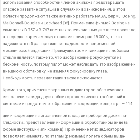
использования способностей членов экипажа предотвращать
опасное развитие ситуаций в случаях их возникновения. В этой
области продолжают также активно работать NASA, фирмы Boeing,
Me Donnell-Douglas и Lockheed [35]. Применение фирмой Boeing на
самолетах В-757 и В-767 цветных телевизионных дис­плеев показало,
что среднее время между отказами примерно 18 000 ч, т. е. их
надежность в 5 раз превышает надежность со­временной
механической индикации. Преимуществом индикации на лобовом
стекле является также то, что изображение фокуси­руется на
бесконечность, поэтому пилот может наблюдать это изображение и
внешнюю обстановку, не изменяя фокусировку глаза.
Необходимость переадаптации также исключается.
Кроме того, применение экранных индикаторов обеспечива­ет
выполнение и ряда других общих эргономических требований к
системам и средствам отображения информации; концентра — 114
ции информации на ограниченной площади приборной доски, на­
глядности,. представлении информации в обработанном виде (в
форме инструкций или команд). Применение этих индикаторов
позволяет: изменять по этапам (режимам) полета объем выда­