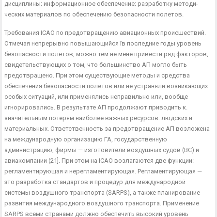
дисциплины; информационное обеспечение; разработку методи­
ческих материалов по обеспечению безопасности полетов.
Требования ICAO по предотвращению авиационных проис­шествий.
Отмечая непрерывно повышающийся їв последние годы уровень
безопасности полетов, можно тем не мене привести ряд факторов,
свидетельствующих о том, что большинство АП мог­ло быть
предотвращено. При этом существующие методы и средства
обеспечения безопасности полетов или не устраняли возникающих
особых ситуаций, или применялись неправильно или, вообще
игнорировались. В результате АП продолжают при­водить к.
значительным потерям наиболее важных ресурсов: людских и
материальных. Ответственность за предотвращение АП возложена
на международную организацию ГА, государст­венную
администрацию, фирмы — изготовители воздушных су­дов (ВС) и
авиакомпании (21]. При этом на ICAO возлагаются две функции:
регламентирующая и нерегламентирующая. Рег­ламентирующая —
это разработка стандартов и процедур для международной
системы воздушного транспорта (SARPS), а также планирование
развития международного воздушного транспорта. Применение
SARPS всеми странами должно обеспе­чить высокий уровень