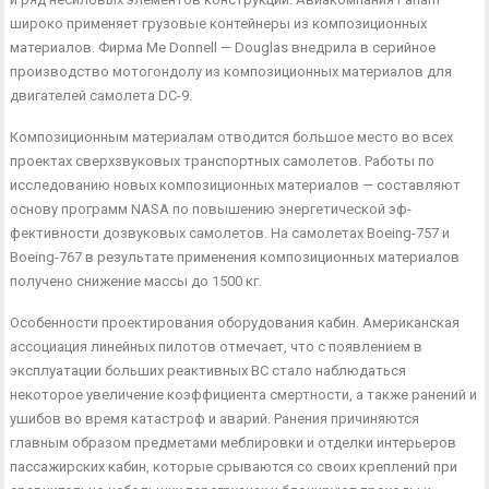
широко применяет грузовые контейнеры из композиционных
материалов. Фирма Me Donnell — Douglas внедрила в серийное
производство мотогондолу из композици­онных материалов для
двигателей самолета DC-9.
Композиционным материалам отводится большое место во всех
проектах сверхзвуковых транспортных самолетов. Работы по
исследованию новых композиционных материалов — составля­ют
основу программ NASA по повышению энергетической эф­
фективности дозвуковых самолетов. На самолетах Boeing-757 и
Boeing-767 в результате применения композиционных мате­риалов
получено снижение массы до 1500 кг.
Особенности проектирования оборудования кабин. Амери­канская
ассоциация линейных пилотов отмечает, что с появле­нием в
эксплуатации больших реактивных ВС стало наблю­даться
некоторое увеличение коэффициента смертности, а так­же ранений и
ушибов во время катастроф и аварий. Ранения причиняются
главным образом предметами меблировки и отдел­ки интерьеров
пассажирских кабин, которые срываются со сво­их креплений при