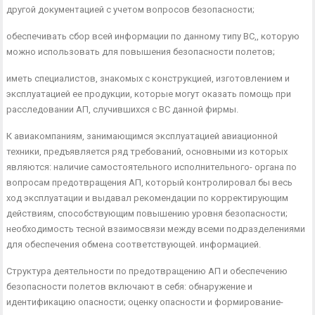
другой документацией с учетом вопросов безопасности;
обеспечивать сбор всей информации по данному типу ВС,, которую
можно использовать для повышения безопасности по­летов;
иметь специалистов, знакомых с конструкцией, изготовлени­ем и
эксплуатацией ее продукции, которые могут оказать по­мощь при
расследовании АП, случившихся с ВС данной фирмы.
К авиакомпаниям, занимающимся эксплуатацией авиацион­ной
техники, предъявляется ряд требований, основными из ко­торых
являются: наличие самостоятельного исполнительного- органа по
вопросам предотвращения АП, который контролиро­вал бы весь
ход эксплуатации и выдавал рекомендации по кор­ректирующим
действиям, способствующим повышению уровня безопасности;
необходимость тесной взаимосвязи между всеми подразделениями
для обеспечения обмена соответствующей. ин­формацией.
Структура деятельности по предотвращению АП и обеспече­нию
безопасности полетов включают в себя: обнаружение и
идентификацию опасности; оценку опасности и формирование-