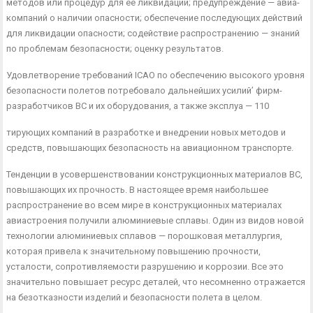
методов или процедур для ее ликвидации; предупреждение — авиа­
компаний о наличии опасности; обеспечение последующих дей­ствий
для ликвидации опасности; содействие распространению — знаний
по проблемам безопасности; оценку результатов.
Удовлетворение требований ICAO по обеспечению высокого уровня
безопасности полетов потребовало дальнейших усилий’ фирм-
разработчиков ВС и их оборудования, а также эксплуа — 110
тирующих компаний в разработке и внедрении новых методов и
средств, повышающих безопасность на авиационном транс­порте.
Тенденции в усовершенствовании конструкционных материа­лов ВС,
повышающих их прочность. В настоящее время наи­большее
распространение во всем мире в конструкционных ма­териалах
авиастроения получили алюминиевые сплавы. Один из видов новой
технологии алюминиевых сплавов — порошковая металлургия,
которая привела к значительному повышению прочности,
усталости, сопротивляемости разрушению и корро­зии. Все это
значительно повышает ресурс деталей, что несом­ненно отражается
на безотказности изделий и безопасности по­лета в целом.