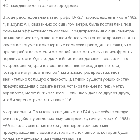
ВС, находящемуся в районе аэродрома.
В ходе расследования катастрофы В-727, происшедшей в июле 1982
г., и других АП, связанных со сдвигом ветра, была поставлена под
сомнение эффективность системы предупрежде­ния о сдвиге ветра
на малой высоте, установленной более чем в 60 аэродромах США. В
качестве аргумента экспертные комис­сии приводят тот факт, что
при разработке системы основной опасностью считались фронты
порывистости. Однако дальней­шие исследования показали, что
микропорывы, крайне локали­зованные нисходящие потоки,
которые могут иметь менее 1 км в диаметре, представляют
значительно большую опасность. Дат­чики существующих систем
предупреждения о сдвиге ветра, ус­тановленные по периметру
аэропорта, могут быть разнесены слишком далеко друг от друга,
чтобы зарегистрировать такие 116
микропорывы. По мнению специалистов FAA, уже сейчас сле­дует
считать действующую систему как промежуточную меру. С -1983 г.
FAA начала испытания новой допплеровской системы
предупреждения о сдвиге ветра на малой высоте, которая будет
более эффективной, чем существующая.