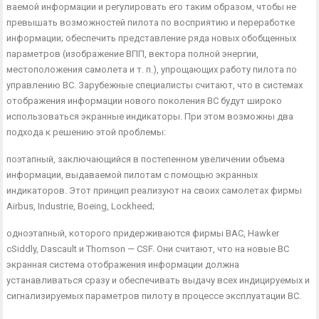
ваемой информации и регулировать его таким образом, чтобы не
превышать возможностей пилота по восприятию и переработ­ке
информации; обеспечить представление ряда новых обобщен­ных
параметров (изображение ВПП, вектора полной энергии,
местоположения самолета и т. п.), упрощающих работу пилота по
управлению ВС. Зарубежные специалисты считают, что в системах
отображения информации нового поколения ВС будут широко
использоваться экранные индикаторы. При этом воз­можны два
подхода к решению этой проблемы:
поэтапный, заключающийся в постепенном увеличении объ­ема
информации, выдаваемой пилотам с помощью экранных
индикаторов. Этот принцип реализуют на своих самолетах фир­мы
Airbus, Industrie, Boeing, Lockheed;
одноэтапный, которого придерживаются фирмы ВАС, Haw­ker
cSiddly, Dascault и Thomson — CSF. Они считают, что на но­вые ВС
экранная система отображения информации должна
устанавливаться сразу и обеспечивать выдачу всех индицируе­мых и
сигнализируемых параметров пилоту в процессе эксплу­атации ВС.