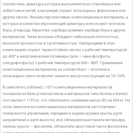
лопластики, арматура которых выполняется из стеклянных или
асбестовых нитей, а матрицей служат эпоксидные, фенольные или
другие смолы. Весьма перспективны композиционные мате­риалы, у
которых в качестве упрочняющей арматуры использу­ют волокна
бора, углерода, бериллия, карбида кремния, карби­да бора и других
материалов. Такие волокна обладают неболь­шой плотностью,
высокой прочностью и тугоплавкостью. Свя­зующими в этих
композициях служат термостойкие смолы с рабочей температурой
до 400° и неорганические полимеры (алю — минофосфаты,
слюдофосфаты) с рабочей температурой 600— 800°. Применение
композиционных материалов на основе боро — волокна и
эпоксидных смол позволит снизить массу конструкции на 10—20%.
В самолете Lockheed L-1011 композиционные материалы (в
основном на базе углепластиков и материалов типа Nomex и Kevlar)
составляют 1135 кг, что обеспечило снижение массы ВС на 364 кг. На
этом самолете из композиционных материалов на­готовлены:
поверхности управления, передние и задние кромки крыла, руля
направления и руля высоты, все облицовочные па­нели интерьера,
зализы крыло — фюзеляж, обтекатель хвосто­вой части фюзеляжа
и ряд несиловых элементов конструкции. Авиакомпания Panam