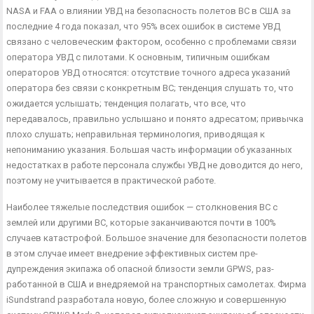
NASA и FAA о влиянии УВД на безопасность полетов ВС в США за
последние 4 года показал, что 95% всех ошибок в системе УВД
связано с человеческим фактором, особенно с проблемами связи
оператора УВД с пилотами. К основным, ти­пичным ошибкам
операторов УВД относятся: отсутствие точно­го адреса указаний
оператора без связи с конкретным ВС; тен­денция слушать то, что
ожидается услышать; тенденция пола­гать, что все, что
передавалось, правильно услышано и понято адресатом; привычка
плохо слушать; неправильная терминоло­гия, приводящая к
непониманию указания. Большая часть ин­формации об указанных
недостатках в работе персонала служ­бы УВД не доводится до него,
поэтому не учитывается в прак­тической работе.
Наиболее тяжелые последствия ошибок — столкновения ВС с
землей или другими ВС, которые заканчиваются почти в 100%
случаев катастрофой. Большое значение для безопасности по­летов
в этом случае имеет внедрение эффективных систем пре­
дупреждения экипажа об опасной близости земли GPWS, раз­
работанной в США и внедряемой на транспортных самолетах. Фирма
iSundstrand разработала новую, более сложную и совер­шенную