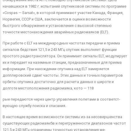
начавшихся в 1982 г. испытаний спутниковой системы по программе
«Cospas — Sarsat», в которой принимают участие Канада, Франция,
Норвегия, СССР и США, заключается в оценке возможности
быстрого обнаружения и установления с высокой степенью
точности местонахождения аварийных радио­маяков (ELT).
При работе с ELT на международных частотах передачи и приема
сигналов бедствия 121,5 и 243 МГц спутник выполняет функции
простого радиотранслятора. Он принимает сигналы ELT, модулирует
их и передает на наземные станции, предна­значенные для приема
информации. При нахождении спутника над ELT замеряется
допплеровский сдвиг частоты. Этих данных и точных параметров
орбиты спутника достаточно для расчета данных о широте и
долготе местоположения радиомаяка, кото — 118
рые передаются через центр управления полетами в соответст­
вующую службу поиска и спасания.
В настоящее время возможности системы из-за несовершен­ства
существующих радиомаякбв и перегруженности диапазонов частот
121,5 и 243 МГц ограничены точностью установления ме­