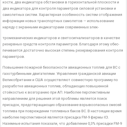
кости, два индикатора обстановки в горизонтальной плоскости и
два индикатора для контроля параметров силовой установки и
самолетных систем. Характерная особенность систем отобра­жения
информации новых транспортных самолетов — исполь­зование
наряду с экранными индикаторами современных элек-
тромеханических индикаторов и светосигнализаторов в качестве
резервных средств контроля параметров. Благодаря этому обес­
печивается достаточно высокая степень резервирования контро­ля
параметров.
Повышение пожарной безопасности авиационных топлив для ВС с
газотурбинными двигателями. Управления гражданской авиации
Великобритании и США осуществляют совместную программу по
разработке авиационных топлив, обладающих по­вышенной
стойкостью к возгоранию при АП. Наиболее перспек­тивным
направлением для решения этой проблемы является по­иск
присадок, предотвращающих образование взрывоопасных смесей
топлива при повреждении топливных баков ВС. В на­стоящее время
наиболее перспективной является присадка FM-9 фирмы ICI.
Наземные испытания показали, что добавление 0,3% присадки FM-9