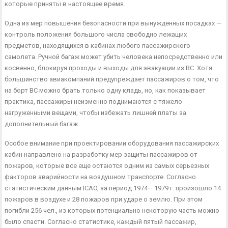
которые приняты в настоящее время.
Одна из мер повышения безопасности при вынужденных по­садках —
контроль положения большого числа свободно лежа­щих
предметов, находящихся в кабинах любого пассажирского
самолета. Ручной багаж может убить человека непосредствен­но или
косвенно, блокируя проходы и выходы для эвакуации из ВС. Хотя
большинство авиакомпаний предупреждает пассажи­ров о том, что
на борт ВС можно брать только одну кладь, но, как показывает
практика, пассажиры неизменно поднимаются с тяжело
нагруженными вещами, чтобы избежать лишней платы за
дополнительный багаж.
Особое внимание при проектировании оборудования пасса­жирских
кабин направлено на разработку мер защиты пасса­жиров от
пожаров, которые все еще остаются одним из самых серьезных
факторов аварийности на воздушном транспорте. Согласно
статистическим данным ICAO, за период 1974— 1979 г. произошло 14
пожаров в воздухе и 28 пожаров при уда­ре о землю. При этом
погибли 256 чел., из которых потенци­ально некоторую часть можно
было спасти. Согласно статисти­ке, каждый пятый пассажир,