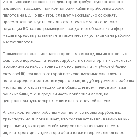
Использование экранных индикаторов требует существенно­го
изменения традиционной компоновки кабин и приборных досок
пилотов на ВС. Но при этом следует максимально сохра­нять
преемственность установившихся в течение многих лет экс­
плуатации ВС правил размещения средств отображения инфор­
мации и средств управления, а также мест их установки на ра­бочих
местах пилотов.
Применение экранных индикаторов является одним из основ­ных
факторов перехода на новых зарубежных транспортных са­молетах
и компоновке кабины экипажа по концепции F/FCC (forward facing
crew cocklit), согласно которой все используе­мые экипажем в
полете средства контроля и управления, не дуб­лируемые на рабочих
местах пилотов, размещаются в общих для всех членов экипажа
зонах кабины, т. е. в средней части при­борной доски, на
центральном пульте управления и на пото­лочной панели.
Анализ компоновки рабочих мест пилотов новых зарубежных
транспортных ВС показывает, что состав устанавливаемых на них
экранных индикаторов стабилизировался и включает шесть
индикаторов: два индикатора обстановки в вертикальной плос­