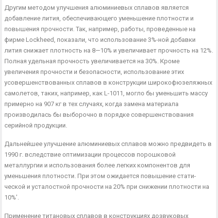
Другим методом улучшения алюминиевых сплавов является
добавление лития, обеспечивающего уменьшение плотности и
повышения прочности. Так, например, работы, проведенные на
фирме Lockheed, показали, что использование 3%-ной добавки
лития снижает плотность на 8—10% и увеличивает прочность на 12%.
Полная удельная прочность увеличивается на 30%. Кроме
увеличения прочности и безопасности, использование этих
усовершенствованных сплавов в конструкции широкофю­зеляжных
самолетов, таких, например, как L-1011, могло бы уменьшить массу
примерно на 907 кг в тех случаях, когда заме­на материала
производилась бы выборочно в порядке совершен­ствования
серийной продукции.
Дальнейшее улучшение алюминиевых сплавов можно пред­видеть в
1990 г. вследствие оптимизации процессов порошковой
металлургии и использования более легких компонентов для
уменьшения плотности. При этом ожидается повышение стати­
ческой и усталостной прочности на 20% при снижении плотно­сти на
10%’.
Применение титановых сплавов в конструкциях дозвуковых