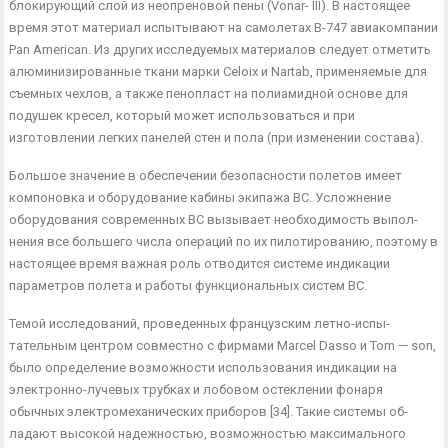
блокирующий слой из неопреновой пены (Vonar- III). В настоящее
время этот материал испытывают на самоле­тах В-747 авиакомпании
Pan American. Из других исследуемых материалов следует отметить
алюминизированные ткани марки Celoix и Nartab, применяемые для
съемных чехлов, а также пе­нопласт на полиамидной основе для
подушек кресел, который может использоваться и при
изготовлении легких панелей стен и пола (при изменении состава).
Большое значение в обеспечении безопасности полетов име­ет
компоновка и оборудование кабины экипажа ВС. Усложнение
оборудования современных ВС вызывает необходимость выпол­
нения все большего числа операций по их пилотированию, по­этому в
настоящее время важная роль отводится системе инди­кации
параметров полета и работы функциональных систем ВС.
Темой исследований, проведенных французским летно-испы­
тательным центром совместно с фирмами Marcel Dasso и Tom — son,
было определение возможности использования индикации на
электронно-лучевых трубках и лобовом остеклении фонаря
обычных электромеханических приборов [34]. Такие системы об­
ладают высокой надежностью, возможностью максимального