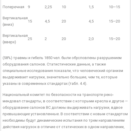
Поперечная
9
2,25
10
1,5
10—15
Вертикальная
15
4,5
20
4,5
15—20
(вниз)
Вертикальная
25
2
20
2,0
15—20
(вверх)
(58%) травмы и гибель 1850 чел. были обусловлены разруше­нием
оборудования салонов. Статистические данные, а также
специальные исследования показали, что человеческий организм
выдерживает нагрузки, значительно большие, чем те, которые
указаны в современных стандартах (табл. 4.4).
Национальный комитет по безопасности на транспорте реко­
мендовал стандарты, в соответствии с которыми кресла и дру­гое —
оборудование салонов ВС должны выдерживать нагрузки, вдвое
превышающие установленные. В соответствии с новым стандартом
необходимы будут динамические испытания по трем направлениям
действия нагрузок в отличие от статических в од­ном направлении,