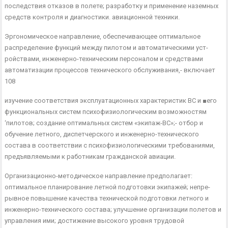
последствия отказов в полете; разработку и применение на­земных
средств контроля и диагностики. авиационной техники.
Эргономическое направление, обеспечивающее оптимальное
распределение функций между пилотом и автоматическими уст­
ройствами, инженерно-техническим персоналом и средствами
автоматизации процессов технического обслуживания,- включает
108
изучение соответствия эксплуатационных характеристик ВС и ■его
функциональных систем психофизиологическим возможнос­тям
‘пилотов; создание оптимальных систем «экипаж-ВС»;- от­бор и
обучение летного, диспетчерского и инженерно-техничес­кого
состава в соответствии с психофизиологическими требова­ниями,
предъявляемыми к работникам гражданской авиации.
Организационно-методическое направление предполагает:
оптимальное планирование летной подготовки экипажей; непре­
рывное повышение качества технической подготовки летного и
инженерно-технического состава; улучшение организации поле­тов и
управления ими; достижение высокого уровня трудовой