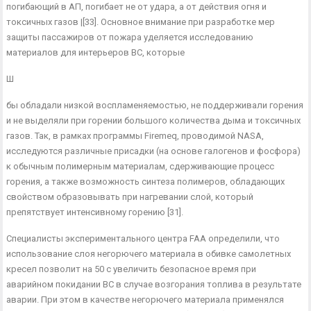
погибающий в АП, погибает не от удара, а от действия огня и
токсичных газов |[33]. Основное вни­мание при разработке мер
защиты пассажиров от пожара уде­ляется исследованию
материалов для интерьеров ВС, которые
Ш
бы обладали низкой воспламеняемостью, не поддерживали го­рения
и не выделяли при горении большого количества дыма и токсичных
газов. Так, в рамках программы Firemeq, проводимой NASA,
исследуются различные присадки (на основе галогенов и фосфора)
к обычным полимерным материалам, сдерживаю­щие процесс
горения, а также возможность синтеза полимеров, обладающих
свойством образовывать при нагревании слой, ко­торый
препятствует интенсивному горению [31].
Специалисты экспериментального центра FAA определили, что
использование слоя негорючего материала в обивке само­летных
кресел позволит на 50 с увеличить безопасное время при
аварийном покидании ВС в случае возгорания топлива в ре­зультате
аварии. При этом в качестве негорючего материала применялся