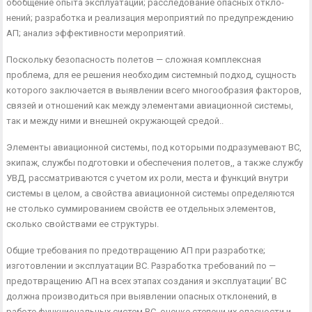
обобщение опыта эксплуатации; расследование опасных откло­
нений; разработка и реализация мероприятий по предупрежде­нию
АП; анализ эффективности мероприятий.
Поскольку безопасность полетов — сложная комплексная
проблема, для ее решения необходим системный подход, сущ­ность
которого заключается в выявлении всего многообразия факторов,
связей и отношений как между элементами авиацион­ной системы,
так и между ними и внешней окружающей средой..
Элементы авиационной системы, под которыми подразуме­вают ВС,
экипаж, службы подготовки и обеспечения полетов,, а также службу
УВД, рассматриваются с учетом их роли, ме­ста и функций внутри
системы в целом, а свойства авиационной системы определяются
не столько суммированием свойств ее отдельных элементов,
сколько свойствами ее структуры.
Общие требования по предотвращению АП при разработке;
изготовлении и эксплуатации ВС. Разработка требований по —
предотвращению АП на всех этапах создания и эксплуатации’ ВС
должна производиться при выявлении опасных отклонений, в
работе функциональных систем ВС, оценке степени их опасно­сти и