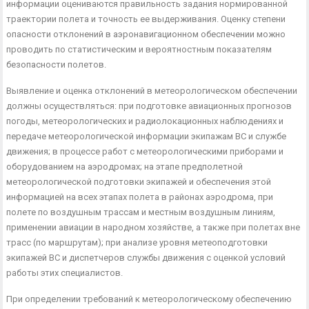
информации оцениваются правильность зада­ния нормированной
траектории полета и точность ее выдержи­вания. Оценку степени
опасности отклонений в аэронавигаци­онном обеспечении можно
проводить по статистическим и веро­ятностным показателям
безопасности полетов.
Выявление и оценка отклонений в метеорологическом обес­печении
должны осуществляться: при подготовке авиационных прогнозов
погоды, метеорологических и радиолокационных на­блюдениях и
передаче метеорологической информации экипа­жам ВС и службе
движения; в процессе работ с метеорологи­ческими приборами и
оборудованием на аэродромах; на этапе предполетной
метеорологической подготовки экипажей и обес­печения этой
информацией на всех этапах полета в районах аэродрома, при
полете по воздушным трассам и местным воз­душным линиям,
применении авиации в народном хозяйстве, а также при полетах вне
трасс (по маршрутам); при анализе уровня метеоподготовки
экипажей ВС и диспетчеров службы движения с оценкой условий
работы этих специалистов.
При определении требований к метеорологическому обеспе­чению