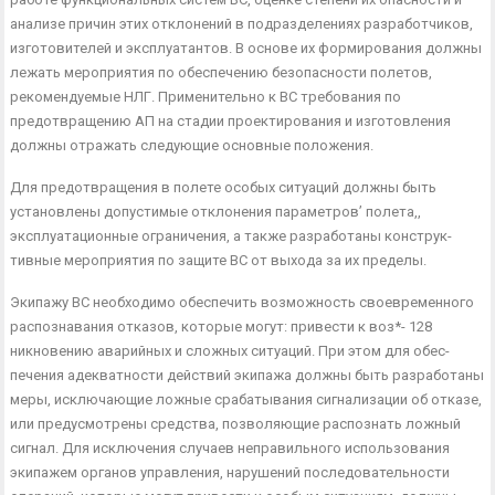
анализе причин этих отклонений в подразделениях разра­ботчиков,
изготовителей и эксплуатантов. В основе их формиро­вания должны
лежать мероприятия по обеспечению безопасно­сти полетов,
рекомендуемые НЛГ. Применительно к ВС требо­вания по
предотвращению АП на стадии проектирования и из­готовления
должны отражать следующие основные положения.
Для предотвращения в полете особых ситуаций должны быть
установлены допустимые отклонения параметров’ полета,,
эксплуатационные ограничения, а также разработаны конструк­
тивные мероприятия по защите ВС от выхода за их пределы.
Экипажу ВС необходимо обеспечить возможность своевре­менного
распознавания отказов, которые могут: привести к воз*- 128
никновению аварийных и сложных ситуаций. При этом для обес­
печения адекватности действий экипажа должны быть разрабо­таны
меры, исключающие ложные срабатывания сигнализации об отказе,
или предусмотрены средства, позволяющие распоз­нать ложный
сигнал. Для исключения случаев неправильного использования
экипажем органов управления, нарушений по­следовательности