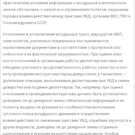
«фактическим условиям информации о воздушной и метеорологи­
ческой обстановке, о запретах и ограничениях полетов; наруше­ние
порядка взаимодействия между пунктами УВД, органами ВВС, ПВО и
Госкомгидромета СССР.
Отклонения в установлении воздушных трасс, маршрутов МВЛ,
схем полетов, различных специальных зон оцениваются
нормативными документами в соответствии с пропускной спо­
собностью и их фактической загруженностью. При оценке опас­
ности отклонений в организации работы диспетчерских смен не­
обходимо учитывать продолжительность работы, качество и пол­
ноту проведения инструктажа перед дежурством,.а такжетехно —
догические операции, выполняемые диспетчерами при УВД и смене
дежурства или подмене диспетчеров. Так, например, при оценке
отклонений в проведении инструктажа должно быть ус­тановлено:
доведены ли до дежурной смены обязательная ин­формация и ее
полнота; выданы ли указания по особенностям выполнения
суточного плана воздушного движения и осущест­вления
взаимодействия со смежными пунктами УВД, службами аэропорта и
других ведомств, доведены ли до дежурной смены отданные
распоряжения и указания вышестоящих начальни­ков. Особое