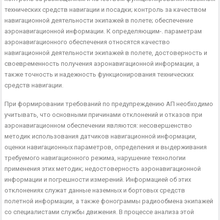
технических средств навигации и посадки; контроль за качеством
навигационной деятельности экипажей в полете; обеспечение
аэронавигационной информации. К определяющим-. параметрам
аэронавигационного обеспечения относятся качест­во
навигационной деятельности экипажей в полете, достовер­ность и
своевременность получения аэронавигационной инфор­мации, а
также точность и надежность функционирования тех­нических
средств навигации.
При формировании требований по предупреждению АП не­обходимо
учитывать, что основными причинами отклонений и отказов при
аэронавигационном обеспечении являются: несо­вершенство
методик использования датчиков навигационной ин­формации,
оценки навигационных параметров, определения и выдерживания
требуемого навигационного режима, нарушение технологии
применения этих методик; недостоверность аэрона­вигационной
информации и погрешности измерений. Информа­цией об этих
отклонениях служат данные наземных и бортовых средств
полетной информации, а также фонограммы радиооб­мена экипажей
со специалистами службы движения. В процес­се анализа этой