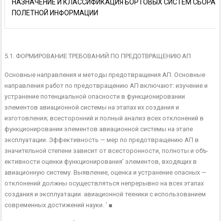
НАЗНАЧЕНИЕ И КЛАССИФИКАЦИЯ БОРТОВЫХ СИСТЕМ СБОРА
ПОЛЕТНОЙ ИНФОРМАЦИИ
5.1. ФОРМИРОВАНИЕ ТРЕБОВАНИЙ ПО ПРЕДОТВРАЩЕНИЮ АП
Основные направления и методы предотвращения АП. Ос­новные
направления работ по предотвращению АП включают: изучение и
устранение потенциальной опасности в функциони­ровании
элементов авиационной системы на этапах их создания и
изготовления; всесторонний и полный анализ всех отклонений в
функционировании элементов авиационной системы на этапе
эксплуатации. Эффективность — мер по предотвращению АП в
значительной степени зависит от всесторонности, полноты и объ­
ективности оценки функционирования’ элементов, входящих в
авиационную систему. Выявление, оценка и устранение опас­ных —
отклонений должны осуществляться непрерывно на всех этапах
создания и эксплуатации. авиационной техники с исполь­зованием
современных достижений науки. ‘ ■