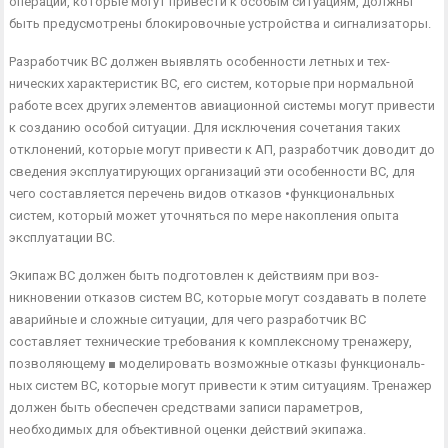
операций, которые могут привести к особым ситуациям, должны
быть предусмотрены блокировочные устрой­ства и сигнализаторы.
Разработчик ВС должен выявлять особенности летных и тех­
нических характеристик ВС, его систем, которые при нормаль­ной
работе всех других элементов авиационной системы могут привести
к созданию особой ситуации. Для исключения сочета­ния таких
отклонений, которые могут привести к АП, разработ­чик доводит до
сведения эксплуатирующих организаций эти особенности ВС, для
чего составляется перечень видов отказов •функциональных
систем, который может уточняться по мере накопления опыта
эксплуатации ВС.
Экипаж ВС должен быть подготовлен к действиям при воз­
никновении отказов систем ВС, которые могут создавать в по­лете
аварийные и сложные ситуации, для чего разработчик ВС
составляет технические требования к комплексному тренажеру,
позволяющему ■ моделировать возможные отказы функциональ­
ных систем ВС, которые могут привести к этим ситуациям. Тре­нажер
должен быть обеспечен средствами записи параметров,
необходимых для объективной оценки действий экипажа.