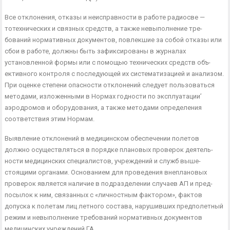
Все отклонения, отказы и неисправности в работе радиосве —
тотехнических и связных средств, а также невыполнение тре­
бований нормативных документов, повлекшие за собой отказы или
сбои в работе, должны быть зафиксированы в журналах
установленной формы или с помощью технических средств объ­
ективного контроля с последующей их систематизацией и ана­лизом.
При оценке степени опасности отклонений следует поль­зоваться
методами, изложенными в Нормах годности по экс­плуатации’
аэродромов и оборудования, а также методами оп­ределения
соответствия этим Нормам.
Выявление отклонений в медицинском обеспечении полетов
должно осуществляться в порядке плановых проверок деятель­
ности медицинских специалистов, учреждений и служб выше­
стоящими органами. Основанием для проведения внеплановых
проверок является наличие в подразделении случаев АП и пред­
посылок к ним, связанных с «личностным фактором», фактов
допуска к полетам лиц летного состава, нарушивших предпо­летный
режим и невыполнение требований нормативных доку­ментов
медицинских учреждений ГА.