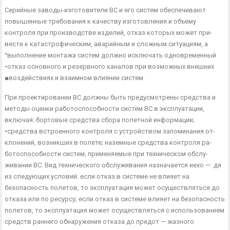
Серийные заводы-изготовители ВС и его систем обеспечива­ют
повышенные требования к качеству изготовления и объему
контроля при производстве изделий, отказ которых может при­
вести к катастрофическим, аварийным и сложным ситуациям, а
^выполнение монтажа систем должно исключать одновременный
•отказ основного и резервного каналов при возможных внешних
■воздействиях и взаимном влиянии систем.
При проектировании ВС должны быть предусмотрены сред­ства и
методы оценки работоспособности систем ВС в эксплуа­тации,
включая: бортовые средства сбора полетной информации;
•средства встроенного контроля с устройством запоминания от­
клонений, возникших в полете; наземные средства контроля ра­
ботоспособности систем, применяемые при техническом обслу­
живании ВС. Вид технического обслуживания назначается иехо — .дя
из следующих условий: если отказ в системе не влияет на
безопасность полетов, то эксплуатация может осуществляться до
отказа или по ресурсу; если отказ в системе влияет на безо­пасность
полетов, то эксплуатация может осуществляться с ис­пользованием
средств раннего обнаружения отказа до предот — жазного