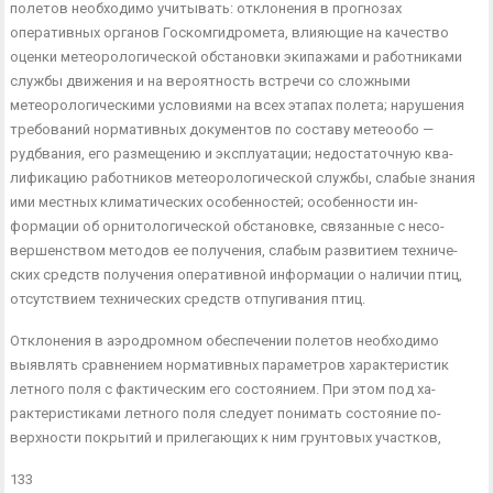
полетов необходимо учитывать: отклонения в прогнозах
оперативных органов Госкомгидромета, влияющие на качество
оценки метеорологической обстановки экипажами и работника­ми
службы движения и на вероятность встречи со сложными
метеорологическими условиями на всех этапах полета; наруше­ния
требований нормативных документов по составу метеообо —
рудбвания, его размещению и эксплуатации; недостаточную ква­
лификацию работников метеорологической службы, слабые зна­ния
ими местных климатических особенностей; особенности ин­
формации об орнитологической обстановке, связанные с несо­
вершенством методов ее получения, слабым развитием техниче­
ских средств получения оперативной информации о наличии птиц,
отсутствием технических средств отпугивания птиц.
Отклонения в аэродромном обеспечении полетов необходимо
выявлять сравнением нормативных параметров характеристик
летного поля с фактическим его состоянием. При этом под ха­
рактеристиками летного поля следует понимать состояние по­
верхности покрытий и прилегающих к ним грунтовых участков,
133