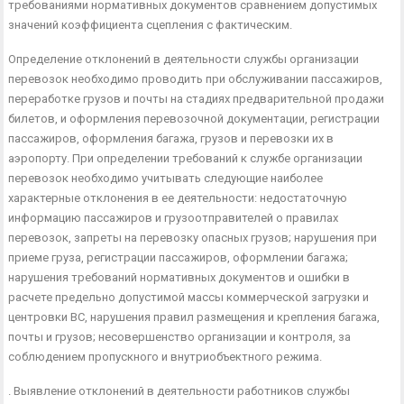
требованиями нормативных документов сравнением до­пустимых
значений коэффициента сцепления с фактическим.
Определение отклонений в деятельности службы организа­ции
перевозок необходимо проводить при обслуживании пасса­жиров,
переработке грузов и почты на стадиях предваритель­ной продажи
билетов, и оформления перевозочной документа­ции, регистрации
пассажиров, оформления багажа, грузов и пе­ревозки их в
аэропорту. При определении требований к службе организации
перевозок необходимо учитывать следующие наи­более
характерные отклонения в ее деятельности: недостаточ­ную
информацию пассажиров и грузоотправителей о правилах
перевозок, запреты на перевозку опасных грузов; нарушения при
приеме груза, регистрации пассажиров, оформлении бага­жа;
нарушения требований нормативных документов и ошибки в
расчете предельно допустимой массы коммерческой загрузки и
центровки ВС, нарушения правил размещения и крепления багажа,
почты и грузов; несовершенство организации и контро­ля, за
соблюдением пропускного и внутриобъектного режима.
. Выявление отклонений в деятельности работников службы