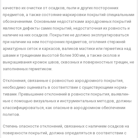
качество их очистки от осадков, пыли и других посторонних
предметов, а также состояние маркировки покрытий специаль­ными
обозначениями. Основными недостатками аэродромных покрытий
являются дефекты самих покрытий, недостаточная их ровность и
наличие на них осадков. Покрытие не должно экс­плуатироваться
при наличии на нем посторонних предметов, оголения стержней
арматурных сеток и каркасов, валиков ма­стики или герметика над
швами и трещинами высотой более 300 мм, а также сколов и
выкрашивания кромок швов, сквоз­ных и поверхностных трещин, не
заполненных герметиком.
Отклонения, связанные с ровностью аэродромного покрытия,
необходимо оценивать в соответствии с существующими норма­
тивами. Превышение отклонений в ровности покрытия, выявлен­
ные с помощью визуальных и инструментальных методов, долж­ны
классифицироваться, как опасные в аэродромном обеспече­нии
полетов.
Степень опасности отклонений, связанных с наличием осад­ков на
поверхности покрытий, должна определяться в соответ­ствии с