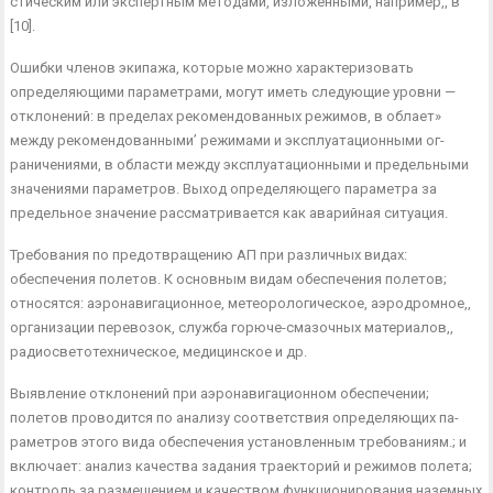
стическим или экспертным методами, изложенными, например,, в
[10].
Ошибки членов экипажа, которые можно характеризовать
определяющими параметрами, могут иметь следующие уровни —
отклонений: в пределах рекомендованных режимов, в облает»
между рекомендованными’ режимами и эксплуатационными ог­
раничениями, в области между эксплуатационными и предель­ными
значениями параметров. Выход определяющего парамет­ра за
предельное значение рассматривается как аварийная си­туация.
Требования по предотвращению АП при различных видах:
обеспечения полетов. К основным видам обеспечения полетов;
относятся: аэронавигационное, метеорологическое, аэродромное,,
организации перевозок, служба горюче-смазочных материалов,,
радиосветотехническое, медицинское и др.
Выявление отклонений при аэронавигационном обеспечении;
полетов проводится по анализу соответствия определяющих па­
раметров этого вида обеспечения установленным требованиям.; и
включает: анализ качества задания траекторий и режимов по­лета;
контроль за размещением и качеством функционирования наземных