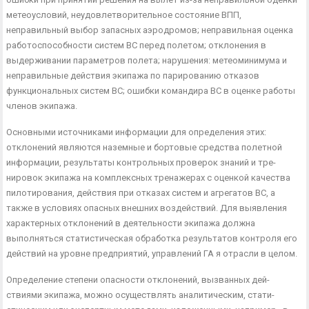
метеоусловий, неудовлетворительное состоя­ние ВПП,
неправильный выбор запасных аэродромов; непра­вильная оценка
работоспособности систем ВС перед полетом; отклонения в
выдерживании параметров полета; нарушения: метеоминимума и
неправильные действия экипажа по париро­ванию отказов
функциональных систем ВС; ошибки командира ВС в оценке работы
членов экипажа.
Основными источниками информации для определения этих:
отклонений являются наземные и бортовые средства полетной
информации, результаты контрольных проверок знаний и тре­
нировок экипажа на комплексных тренажерах с оценкой каче­ства
пилотирования, действия при отказах систем и агрегатов ВС, а
также в условиях опасных внешних воздействий. Для выявления
характерных отклонений в деятельности экипажа должна
выполняться статистическая обработка результатов контроля его
действий на уровне предприятий, управлений ГА я отрасли в целом.
Определение степени опасности отклонений, вызванных дей­
ствиями экипажа, можно осуществлять аналитическим, стати­