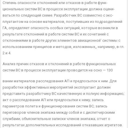
Степень опасности отклонений или отказов в работе функ­
циональных систем ВС в процессе эксплуатации должна оцени­
ваться по следующей схеме. Разработчик ВС совместно с экс­
плуатантом на основе материалов, поступивших из подразделе­ний
ГА, определяет опасность особых ситуаций, которые воз­никли в
результате отклонений в работе систем ВС и их соче­таний с
отклонениями в работе других элементов авиационной’ системы с
использованием принципов и методов, изложенных,, например, в гл.
2 и 4.
Анализ причин отказов и отклонений в работе функциональ­ных
систем ВС в процессе эксплуатации проводится на осно — 130
вании материалов расследования АП и предпосылок к ним. Для
разработки эффективных мероприятий эксплуатант должен
представить разработчику ВС качественную и полную инфор­мацию;
акт о расследовании АП или предпосылки к нему; за­пись
параметров полета и функционирования систем ВС; запись
переговоров членов экипажа между собой и с диспетчерскими
службами; объяснительные записки членов экипажа; отчет о
результатах дополнительных исследований отказавших агрега­тов.