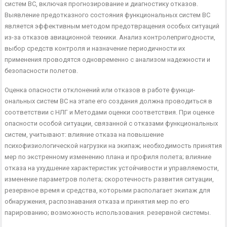
систем ВС, включая прогнозирование и диагностику отказов.
Выявление предотказного состояния функциональных систем ВС
является эффективным методом предотвращения особых ситуаций
из-за отказов авиационной техники. Анализ контролепригодности,
выбор средств контроля и назначение пе­риодичности их
применения проводятся одновременно с анали­зом надежности и
безопасности полетов.
Оценка опасности отклонений или отказов в работе функци­
ональных систем ВС на этапе его создания должна проводиться в
соответствии с НЛГ и Методами оценки соответствия. При оценке
опасности особой ситуации, связанной с отказами функ­циональных
систем, учитывают: влияние отказа на повышение
психофизиологической нагрузки на экипаж; необходимость при­нятия
мер по экстренному изменению плана и профиля полета; влияние
отказа на ухудшение характеристик устойчивости и уп­равляемости,
изменение параметров полета; скоротечность раз­вития ситуации,
резервное время и средства, которыми распо­лагает экипаж для
обнаружения, распознавания отказа и при­нятия мер по его
парированию; возможность использования. ре­зервной системы.