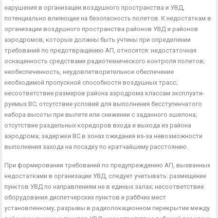
нарушения в организации воздушного пространства и УВД,
потенциально влияющие на безопасность полетов. К не­достаткам в
организации воздушного пространства районов УВД и районов
аэродромов, которые должны быть учтены при определении
требований по предотвращению АП, относятся: не­достаточная
оснащенность средствами радиотехнического конт­роля полетов;
необеспеченность, неудовлетворительное обеспе­чение
необходимой пропускной способности воздушных трасс;
несоответствие размеров района аэродрома классам эксплуати­
руемых ВС; отсутствие условий для выполнения бесступенчато­го
набора высоты при вылете или снижении с заданного эшело­на;
отсутствие раздельных коридоров входа и выхода из райо­на
аэродрома; задержки ВС в зонах ожидания из-за невозмож­ности
выполнения захода на посадку по кратчайшему расстоя­нию.
При формировании требований по предупреждению АП, вы­званных
недостатками в организации УВД, следует учитывать: размещение
пунктов УВД по направлениям не в единых залах; несоответствие
оборудования диспетчерских пунктов и раббчих мест
установленному; разрывы в радиолокационном перекры­тии между