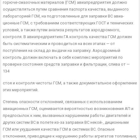
горюче-смазочных материалов (ГСМ) авиапредприятия должно
осуществляться путем сравнения паспорта качества, выданного
лабораторией ГСМ, на подготовленные для заправки ВС авиа­
ционные ГСМ, с требованием соответствующих ГОСТ и техни­ческих
условий, а также путем анализа результатов аэродром­ного,
контроля. В авиапредприятиях ГА контроль качества ГСМ должен
быть систематическим и проводиться на всех этапах — от
поступления на склад до выдачи на заправку. Аэродромный
контроль должен включать в себя комплекс мероприятий по
проверке состояния средств заправки и фильтрации, слива от —
134
стоя и контроля чистоты ГСМ, а также документальное оформ­ление
этих мероприятий.
Степень опасности отклонений, связанных с использованием
авиационных ГСМ, оценивается вероятностью возникновения АП и
предпосылок к ним, вызванных нарушением работы дви­гателей и
других систем ВС в полете из-за заправки ВС некой-, диционными
ГСМ или ухудшения качества ГСМ в системах ВС. Опасные
отклонения, приводящие к нарушению работы агрега­тов топливных,