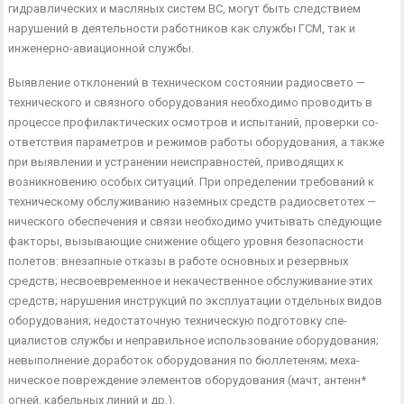
гидравлических и масляных систем ВС, могут быть следствием
нарушений в деятельности работников как службы ГСМ, так и
инженерно-авиационной службы.
Выявление отклонений в техническом состоянии радиосвето —
технического и связного оборудования необходимо проводить в
процессе профилактических осмотров и испытаний, проверки со­
ответствия параметров и режимов работы оборудования, а так­же
при выявлении и устранении неисправностей, приводящих к
возникновению особых ситуаций. При определении требований к
техническому обслуживанию наземных средств радиосветотех —
нического обеспечения и связи необходимо учитывать следую­щие
факторы, вызывающие снижение общего уровня безопасно­сти
полетов: внезапные отказы в работе основных и резервных
средств; несвоевременное и некачественное обслуживание этих
средств; нарушения инструкций по эксплуатации отдельных ви­дов
оборудования; недостаточную техническую подготовку спе­
циалистов службы и неправильное использование оборудования;
невыполнение доработок оборудования по бюллетеням; меха­
ническое повреждение элементов оборудования (мачт, антенн*
огней, кабельных линий и др.).