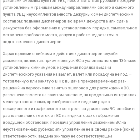
районами смежных пунктов УВД; несоответствие ру­бежей передачи
установленным границам между направления­ми своего и смежного
пункта УВД; неукомплектованность де­журных смен диспетчерским
составом; подмена диспетчеров во время дежурства или сдача
дежурства без оформления в уста­новленном порядке, самовольное
оставление рабочего места, до­пуск к работе недостаточно
подготовленных диспетчеров.
Характерными ошибками в действиях диспетчеров службы
движения, являются: прием и выпуск ВС в условиях погоды 136 ниже
установленных минимумов; нарушения порядка выдачи
диспетчерского указания на вылет, взлет или посадку на не под —
тотовленную или занятую ВПП; выдача преждевременных раз­
решений на пересечение занятых эшелонов для расхождения ВС,
разрешение полета на занятом эшелоне, на продольных ин­тервалах
менее установленных; пренебрежение в ведении радио­
локационного и графического контроля за движением ВС, ошиб­ки в
распознавании отметок от ВС на индикаторах отображения
воздушной обстановки; передача управления движением ВС на
неустановленных рубежах или управление не в своем районе (зоне)
ответственности; выдача экипажу не соответствующей