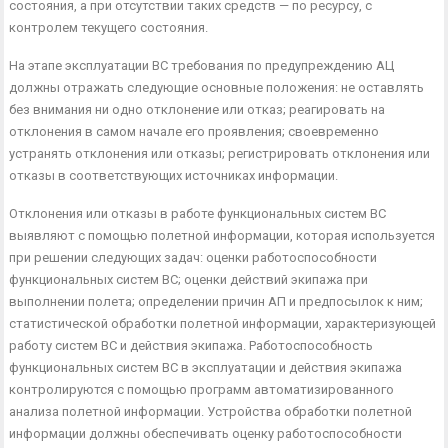
состояния, а при отсутствии таких средств — по ресур­су, с
контролем текущего состояния.
На этапе эксплуатации ВС требования по предупреждению АЦ
должны отражать следующие основные положения: не ос­тавлять
без внимания ни одно отклонение или отказ; реагиро­вать на
отклонения в самом начале его проявления; своевремен­но
устранять отклонения или отказы; регистрировать отклоне­ния или
отказы в соответствующих источниках информации.
Отклонения или отказы в работе функциональных систем ВС
выявляют с помощью полетной информации, которая ис­пользуется
при решении следующих задач: оценки работоспо­собности
функциональных систем ВС; оценки действий экипажа при
выполнении полета; определении причин АП и предпосылок к ним;
статистической обработки полетной информации, харак­теризующей
работу систем ВС и действия экипажа. Работоспо­собность
функциональных систем ВС в эксплуатации и действия экипажа
контролируются с помощью программ автоматизиро­ванного
анализа полетной информации. Устройства обработки полетной
информации должны обеспечивать оценку работоспо­собности