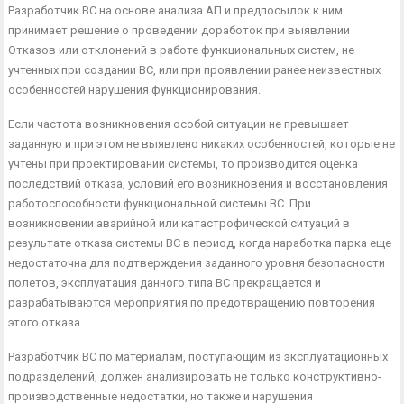
Разработчик ВС на основе анализа АП и предпосылок к ним
принимает решение о проведении доработок при выявле­нии
Отказов или отклонений в работе функциональных систем, не
учтенных при создании ВС, или при проявлении ранее неиз­вестных
особенностей нарушения функционирования.
Если частота возникновения особой ситуации не превышает
заданную и при этом не выявлено никаких особенностей, кото­рые не
учтены при проектировании системы, то производится оценка
последствий отказа, условий его возникновения и вос­становления
работоспособности функциональной системы ВС. При
возникновении аварийной или катастрофической ситуаций в
результате отказа системы ВС в период, когда наработка парка еще
недостаточна для подтверждения заданного уровня безопасности
полетов, эксплуатация данного типа ВС прекра­щается и
разрабатываются мероприятия по предотвращению повторения
этого отказа.
Разработчик ВС по материалам, поступающим из эксплуата­ционных
подразделений, должен анализировать не только кон­структивно-
производственные недостатки, но также и наруше­ния