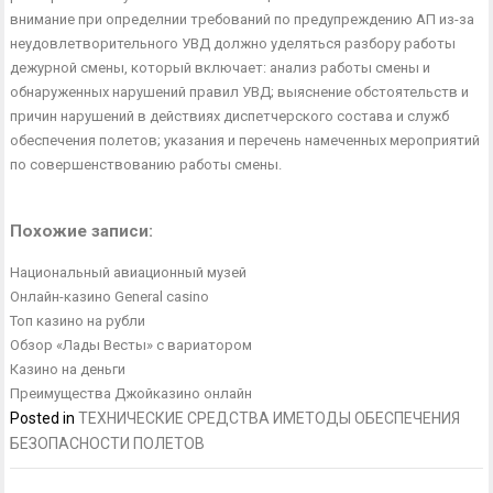
внимание при определнии требований по предупре­ждению АП из-за
неудовлетворительного УВД должно уделять­ся разбору работы
дежурной смены, который включает: анализ работы смены и
обнаруженных нарушений правил УВД; выяс­нение обстоятельств и
причин нарушений в действиях диспет­черского состава и служб
обеспечения полетов; указания и пе­речень намеченных мероприятий
по совершенствованию работы смены.
Похожие записи:
Национальный авиационный музей
Онлайн-казино General casino
Топ казино на рубли
Обзор «Лады Весты» с вариатором
Казино на деньги
Преимущества Джойказино онлайн
Posted in
ТЕХНИЧЕСКИЕ СРЕДСТВА ИМЕТОДЫ ОБЕСПЕЧЕНИЯ
БЕЗОПАСНОСТИ ПОЛЕТОВ