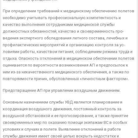
При определении требований к медицинскому обеспечению полетов
необходимо учитывать профессиональную компетент­ность и
качество выполнения сотрудниками медицинской служ­бы
должностных обязанностей, качество и своевременность про­
ведения экспертного обследования летного состава, лечебных и
профилактических мероприятий и организацию контроля за ус­
ловиями работы, качеством питания, соблюдением режима тру­да и
отдыха. Опасность отклонений в медицинском обеспечении полетов
оценивается по вероятности возникновения АП и пред­посылок к
ним из-за некачественного медицинского обеспечения, а также по
повторяемости причин, обусловленных «личностным фактором».
Предотвращение АП при управлении воздушным движением.
Основным назначением службы УВД является планирование и
координация воздушного движения, постоянный контроль за
воздушной обстановкой и ее прогнозирование, а также приня­тие
своевременных мер по оказанию помощи экипажам ВС в особых
условиях и случаях в полете. Выявление отклонений в работе
службы движения имеет своей целью вскрыть недостат­ки и