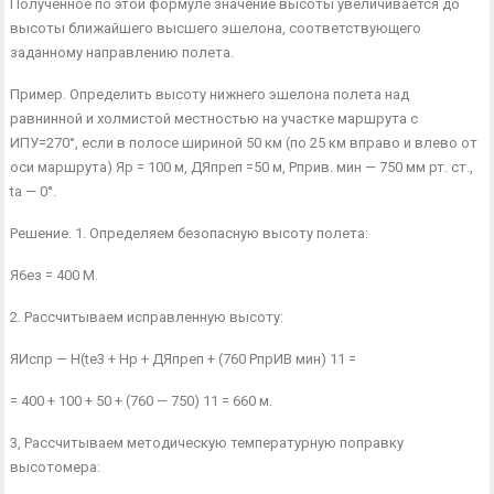
Полученное по этой формуле значение высоты увеличивается до
высоты ближайшего высшего эшелона, соответствующего
заданно­му направлению полета.
Пример. Определить высоту нижнего эшелона полета над
равнинной и хол­мистой местностью на участке маршрута с
ИПУ=270°, если в полосе шириной 50 км (по 25 км вправо и влево от
оси маршрута) Яр = 100 м, ДЯпреп =50 м, Рприв. мин — 750 мм рт. ст.,
ta — 0°.
Решение. 1. Определяем безопасную высоту полета:
Я6ез = 400 М.
2. Рассчитываем исправленную высоту:
ЯИспр — H(te3 + Нр + ДЯпреп + (760 РпрИВ мин) 11 =
= 400 + 100 + 50 + (760 — 750) 11 = 660 м.
3, Рассчитываем методическую температурную поправку
высотомера: