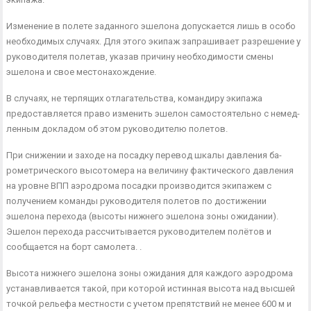
Изменение в полете заданного эшелона допускается лишь в осо­бо
необходимых случаях. Для этого экипаж запрашивает разреше­ние у
руководителя полетав, указав причину необходимости смены
эшелона и свое местонахождение.
В случаях, не терпящих отлагательства, командиру экипажа
предоставляется право изменить эшелон самостоятельно с немед­
ленным докладом об этом руководителю полетов.
При снижении и заходе на посадку перевод шкалы давления ба­
рометрического высотомера на величину фактического давления
на уровне ВПП аэродрома посадки производится экипажем с
получе­нием команды руководителя полетов по достижении
эшелона перехода (высоты нижнего эшелона зоны ожи­дании).
Эшелон перехода рассчитывается руководителем полётов и
сообщается на борт самолета. .
Высота нижнего эшелона зоны ожидания для каждого аэродро­ма
устанавливается такой, при которой истинная высота над выс­шей
точкой рельефа местности с учетом препятствий не менее 600 м и