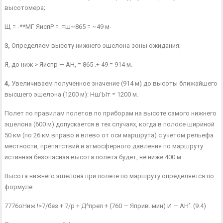
высотомера;
Щ = -**МГ ЯиспР = :=ш~865 = ~49 м-
3,
Определяем высоту нижнего эшелона зоны ожидания;
Я, до ниж > Яиспр — АН, = 865 .+ 49 = 914 м.
4,
Увеличиваем полученное значение (914 м) до высоты ближайшего
выс­шего эшелона (1200 м): Нш’Ыт = 1200 м.
Полет по правилам полетов по приборам на высоте самого ниж­него
эшелона (600 м) допускается в тех случаях, когда в полосе шириной
50 км (по 26 км вправо и влево от оси маршрута) с уче­том рельефа
местности, препятствий и атмосферного давления по маршруту
истинная безопасная высота полета будет, не ниже 400 м.
Высота нижнего эшелона при полете по марш­руту определяется по
формуле
7776оНиж !>7/без + 7/р + Д^преп + (760 — Яприв. мин) И — АН’. (9.4)