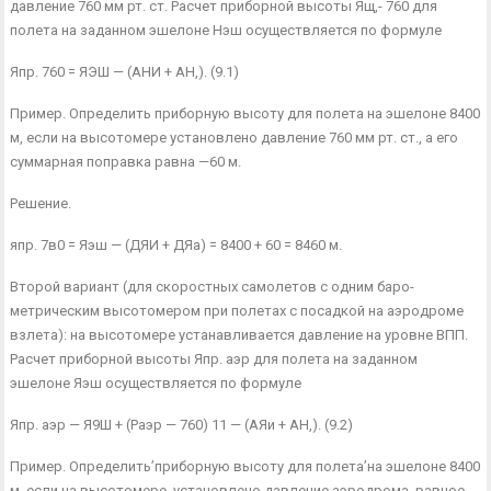
давление 760 мм рт. ст. Расчет приборной высоты Ящ,- 760 для
полета на заданном эшелоне Нэш осуществляется по формуле
Япр. 760 = ЯЭШ — (АНИ + АН,). (9.1)
Пример. Определить приборную высоту для полета на эшелоне 8400
м, если на высотомере установлено давление 760 мм рт. ст., а его
суммарная поправка равна —60 м.
Решение.
япр. 7в0 = Яэш — (ДЯИ + ДЯа) = 8400 + 60 = 8460 м.
Второй вариант (для скоростных самолетов с одним баро­
метрическим высотомером при полетах с посадкой на аэродроме
взлета): на высотомере устанавливается давление на уровне ВПП.
Расчет приборной высоты Япр. аэр для полета на заданном
эшелоне Яэш осуществляется по формуле
Япр. аэр — Я9Ш + (Раэр — 760) 11 — (АЯи + АН,). (9.2)
Пример. Определить’приборную высоту для полета’на эшелоне 8400
м, если на высотомере, установлено давление аэродрома, равное