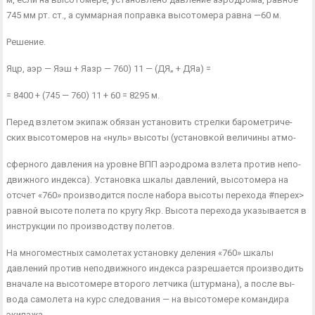
745 мм рт. ст., а сум­марная поправка высотомера равна —60 м.
Решение.
Яцр, аэр — Яэш + Яазр — 760) 11 — (ДЯ„ + ДЯа) =
= 8400 + (745 — 760) 11 + 60 = 8295 м.
Перед взлетом экипаж обязан установить стрелки барометриче­
ских высотомеров на «нуль» высоты (установкой величины атмо-
сферного давления на уровне ВПП аэродрома взлета против непо­
движного индекса). Установка шкалы давлений, высотомера на
отсчет «760» производится после набора высоты перехода #перех>
равной высоте полета по кругу Якр. Высота перехода указы­вается в
инструкции по производству полетов.
На многоместных самолетах установку деления «760» шкалы
давлений против неподвижного индекса разрешается производить
вначале на высотомере второго летчика (штурмана), а после вы­
вода самолета на курс следования — на высотомере командира
экипажа.