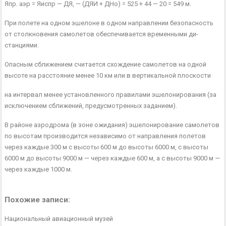
Япр. аэр = Яиспр — ДЯ, — (ДЯИ + ДНо) = 525 + 44 — 20 = 549 м.
При полете на одном эшелоне в одном направлении безопас­ность
от столкновения самолетов обеспечивается временными ди­
станциями.
Опасным сближением считается схождение самолетов на одной
высоте на расстояние менее 10 км или в вертикальной плоскости
на интервал менее установленного правилами эшелонирования (за
исключением сближений, предусмотренных заданием).
В районе аэродрома (в зоне ожидания) эшелонирование само­летов
по высотам производится независимо от направления полетов
через каждые 300 м с высоты 600 м до высоты 6000 м, с высоты
6000 м до высоты 9000 м — через каждые 600 м, а с высоты 9000 м —
через каждые 1000 м.
Похожие записи:
Национальный авиационный музей