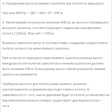
4. Определяем высоту нижнего эшелона при полете по маршруту:
Нцо ниж ЯИСПр — ДЯ/ = 660 + 33 = 693 м.
5. Увеличиваем полученное значение (693 м) до высоты ближайшего
выс­шего эшелона, соответствующего заданному направлению
полета (1200 м): Ягео ни* = 1200 м.
Военные самолеты могут в соответствии с заданием осущест­влять
полеты на высотах ниже нижнего эшелона.
При полетах по маршруту ниже нижнего эшелона разница вы­сот
между высотой полетов самолетов и нижним эшелоном должна
быть не менее 300 м. Если разница высот менее указанной, нижний
эшелон не занимается.
Приборная высота для полета ниже нижнего эшелона
рассчитывается штурманом при подготовке к полету. В
зависимости от того, какое давление будет в полете установлено на
барометрическом высотомере, существуют два варианта рас —
чета.