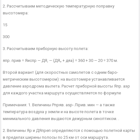
2. Рассчитываем методическую температурную поправку
высотомера:
15
300
3. Рассчитываем приборную высоту полета:
япр. прив = Яиспр — ДЯ, — (ДЯ„ + дяа) = 360 + 30 — 20 = 370 м.
Второй вариант (для скоростных самолетов с одним баро­
метрическим высотомером): на высотомере устанавливается
давле­ние аэродрома вылета. Расчет приборной высоты Япр. аэр
для каж­дого участка маршрута осуществляется по формуле
Примечания: 1. Величины Рпряв. asp- Лірив. мин — а также
температура воздуха у земли и на высоте полета в точке
минимального давления выдаются дежурным синоптиком. .
2. Величины Яр и ДЯпреп определяются с помощью полетной карты
в пре­делах ширины полосы по 25 км от оси маршрута.