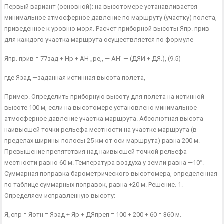
Первый вариант (основной): на высотомере устанавли­вается
минимальное атмосферное давление по маршруту (участку) полета,
приведенное к уровню моря. Расчет приборной высоты Япр. прив
для каждого участка маршрута осуществляется по фор­муле
Япр. прив = 77зад + Нр + АН „ре,, — АН’ — (ДЯИ + ДЯ.), (9.5)
где Язад —заданная истинная высота полета,
Пример. Определить приборную высоту для полета на истинной
высоте 100 м, если на высотомере установлено минимальное
атмосферное давление участка маршрута. Абсолютная высота
наивысшей точки рельефа местности на участке маршрута (в
пределах ширины полосы 25 км от оси маршрута) равна 200 м.
Превышение препятствия над наивысшей точкой рельефа
местности равно 60 м. Температура воздуха у земли равна —10°.
Суммарная поправка барометриче­ского высотомера, определенная
по таблице суммарных поправок, равна +20 м. Решение. 1.
Определяем исправленную высоту:
Я„спр = Яотн = Язад + Яр + ДЯпреп = 100 + 200 + 60 = 360 м.