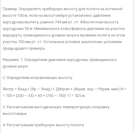
Пример. Определить приборную высоту для полета на истинной
высоте 100 м, если на высотомере установлено давление
аэродрома вылета, равное 745 мм рт. ст. Абсолютная высота
аэродрома 55 м. Минимальное атмосферное давление на участке
маршрута, приведенное к уровню моря и времени полета на этом
участке 730 мм рт. ст. Остальные условия аналогичны условиям
преды­дущего примера.
Решение. 1. Определяем давление аэродрома, приведенное к
уровню моря:
2. Определяем исправленную высоту:
Яйспр = Язад + (Яр — Яаар) + ДЯпреп + (Аїрив. аэр — Рприв. мин) И =
= 100 + (200 — 55) + 60 + (750 — 730) 11 = 525 м.
3. Рассчитываем методическую температурную поправку
высотомера:
4. Рассчитываем приборную высоту полета: