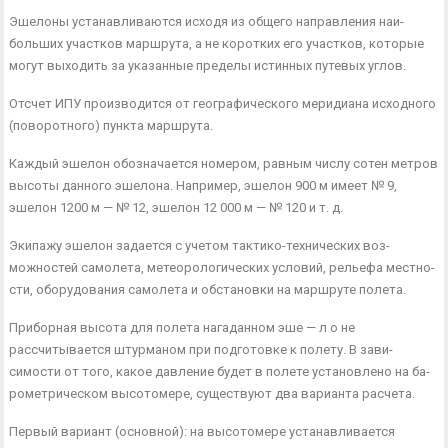
Эшелоны устанавливаются исходя из общего направления наи­
больших участков маршрута, а не коротких его участков, которые
могут выходить за указанные пределы истинных путевых углов.
Отсчет ИПУ производится от географического меридиана ис­ходного
(поворотного) пункта маршрута.
Каждый эшелон обозначается номером, равным числу сотен метров
высоты данного эшелона. Например, эшелон 900 м имеет № 9,
эшелон 1200 м — № 12, эшелон 12 000 м — № 120 и т. д.
Экипажу эшелон задается с учетом тактико-технических воз­
можностей самолета, метеорологических условий, рельефа местно­
сти, оборудования самолета и обстановки на маршруте полета.
Приборная высота для полета нагаданном эше — л о не
рассчитывается штурманом при подготовке к полету. В зави­
симости от того, какое давление будет в полете установлено на ба­
рометрическом высотомере, существуют два варианта расчета.
Первый вариант (основной): на высотомере устанав­ливается