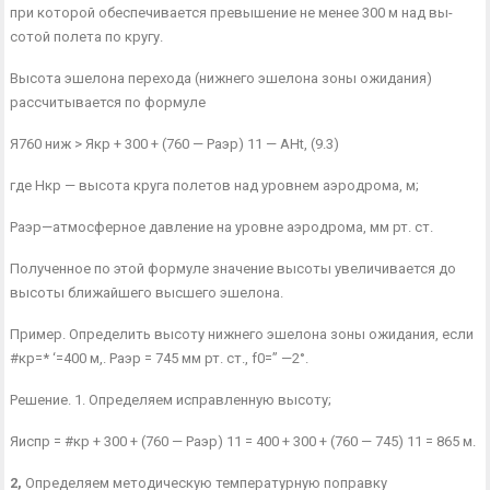
при которой обеспечивается превышение не менее 300 м над вы­
сотой полета по кругу.
Высота эшелона перехода (нижнего эшелона зоны ожидания)
рассчитывается по формуле
Я760 ниж > Якр + 300 + (760 — Раэр) 11 — AHt, (9.3)
где Нкр — высота круга полетов над уровнем аэродрома, м;
Раэр—атмосферное давление на уровне аэродрома, мм рт. ст.
Полученное по этой формуле значение высоты увеличивается до
высоты ближайшего высшего эшелона.
Пример. Определить высоту нижнего эшелона зоны ожидания, если
#кр=* ‘=400 м,. Раэр = 745 мм рт. ст., f0=” —2°.
Решение. 1. Определяем исправленную высоту;
Яиспр = #кр + 300 + (760 — Раэр) 11 = 400 + 300 + (760 — 745) 11 = 865 м.
2,
Определяем методическую температурную поправку