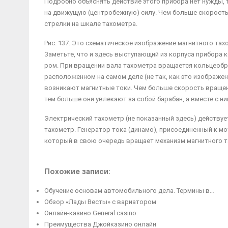
Подробно объяснять дей­ствие этого прибора нет нуж­ды, т
на движущую (центробежную) си­лу. Чем больше скорость 
стрелки на шкале тахометра.
Рис. 137. Это схемати­ческое изображение магнитно­го та
Заметьте, что и здесь выступающий из корпуса прибора к
ром. При вращении вала тахо­метра вращается кольцеобраз
расположенном на самом деле (не так, как это изображен
возникают магнитные токи. Чем больше скорость вра­щени
тем больше они увлекают за собой барабан, а вместе с ни
Электрический тахометр (не показанный здесь) действует
тахометр. Генератор тока (динамо), при­соединенный к м
который в свою очередь вращает механизм магнитного т
Похожие записи:
Обучение основам автомобильного дела. Термины в…
Обзор «Лады Весты» с вариатором
Онлайн-казино General casino
Преимущества Джойказино онлайн