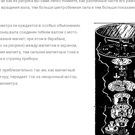
ак как из рисунка вы са­ми легко поймете, как различ­ные части его реа
вра­щения вала, тем больше цен­тробежная сила и тем больше показани
хометра не нуждается в особых объяснениях.
онец вала соединен гибким валом с мото­
­ный магнит; при этом в бара­бане,
о на рисунке) между магнитом и экраном,
я магнита, тем сильнее маг­нитные токи и
м и стрелку прибора.
 приблизи­тельно так же, как магнитный
отору, передает ток на синхронный мотор,
ахометра.