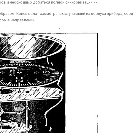
ов и необходимо добиться полной синхронизации их.
бразом. Конец вала тахометра, выступающий из корпуса прибора, сое
ром в направлении,