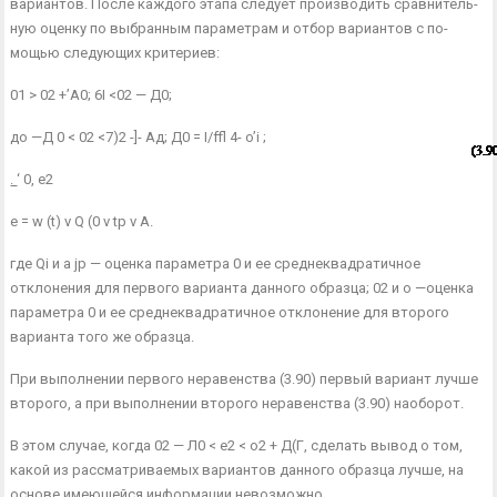
вариантов. После каждого этапа следует производить сравнитель­
ную оценку по выбранным параметрам и отбор вариантов с по­
мощью следующих критериев:
01 > 02 +’А0; 6І <02 — Д0;
до —Д 0 < 02 <7)2 -]- Ад; Д0 = I/ffl 4- o’i ;
.
‘ 0, е2
е = w (t) v Q (0 v tp v А.
где Qі и a jp — оценка параметра 0 и ее среднеквадратичное
отклонения для пер­вого варианта данного образца; 02 и о —оценка
параметра 0 и ее средне­квадратичное отклонение для второго
варианта того же образца.
При выполнении первого неравенства (3.90) первый вариант лучше
второго, а при выполнении второго неравенства (3.90) на­оборот.
В этом случае, когда 02 — Л0 < е2 < о2 + Д(Г, сделать вывод о том,
какой из рассматриваемых вариантов данного образца лучше, на
основе имеющейся информации невозможно.