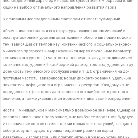
неопределенный характер и наиболее существенным образом влия­
ющих на выбор оптимального направления развития парка.
К основным неопределенным факторам относят: суммарный
объем авиаперевозок и его структуру; технико-экономический и
эксплуатационный уровень авиатехники и обеспечивающих подсис­
тем, зависящий от темпов научно-технического и социально-эконо­
мического прогресса и выражающийся через локальные параметры
технического уровня (в частности, весовую отдачу, аэродинамичес­
кое качество, удельный крейсерский расход топлива, удельную тру­
доемкость технического обслуживания и т. д.); ограничения на до­
пустимые частоты авиарейсов; норму дисконтирования; удельные
показатели дефицитности ограниченных ресурсов. Каждому из не­
определенных факторов дается оценка его наиболее вероятного
значения, а также указывается возможный диапазон неопределен-
ности — минимальное и максимально возможное значение. Сцена­рии
развития описывают возможное, а не наиболее вероятное бу­дущее.
Их назначение состоит в выявлении возможных ситуаций, таящих в
себе угрозу для существующих тенденций развития пар­ка
летательных аппаратов, или благоприятных возможностей для их