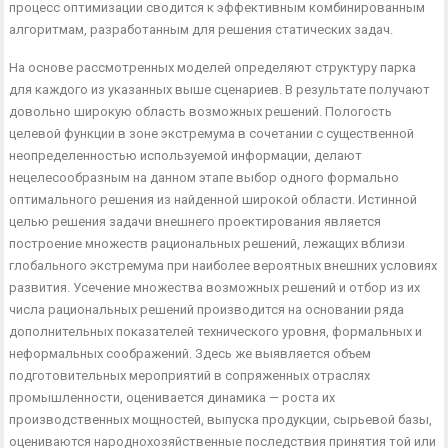
процесс оптимизации сводится к эффективным комбинированным
алгоритмам, разработанным для решения статических задач.
На основе рассмотренных моделей определяют структуру парка
для каждого из указанных выше сценариев. В результате получа­ют
довольно широкую область возможных решений. Пологость
целевой функции в зоне экстремума в сочетании с существенной
неопределенностью используемой информации, делают
нецелесооб­разным на данном этапе выбор одного формально
оптимального решения из найденной широкой области. Истинной
целью решения задачи внешнего проектирования является
построение множеств рациональных решений, лежащих вблизи
глобального экстремума при наиболее вероятных внешних условиях
развития. Усечение мно­жества возможных решений и отбор из их
числа рациональных решений производится на основании ряда
дополнительных показа­телей технического уровня, формальных и
неформальных сообра­жений. Здесь же выявляется объем
подготовительных мероприятий в сопряженных отраслях
промышленности, оценивается динамика — роста их
производственных мощностей, выпуска продукции, сырь­евой базы,
оцениваются народнохозяйственные последствия приня­тия той или