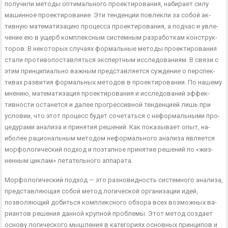
получили методы оптимального проектирования, набирает силу
машинное проектирование. Эти тенденции повлекли за собой ак­
тивную математизацию процесса проектирования, а подчас и увле­
чение ею в ущерб комплексным системным разработкам конструк­
торов. В некоторых случаях формальные методы проектирования
стали противопоставляться экспертным исследованиям. В связи с
этим принципиально важным представляется суждение о перспек­
тивах развития формальных методов в проектировании. По наше­му
мнению, математизация проектирования и исследований эффек­
тивности останется и далее прогрессивной тенденцией лишь при
условии, что этот процесс будет сочетаться с неформальными про­
цедурами анализа и принятия решений. Как показывает опыт, на­
иболее рациональным методом неформального анализа является
морфологический подход и поэтапное принятие решений по «жиз­
ненным циклам» летательного аппарата.
Морфологический подход — это разновидность системного ана­лиза,
представляющая собой метод логической организации идей,
позволяющий добиться комплексного обзора всех возможных ва­
риантов решения данной крупной проблемы. Этот метод создает
основу логического мышления в категориях основных принципов и