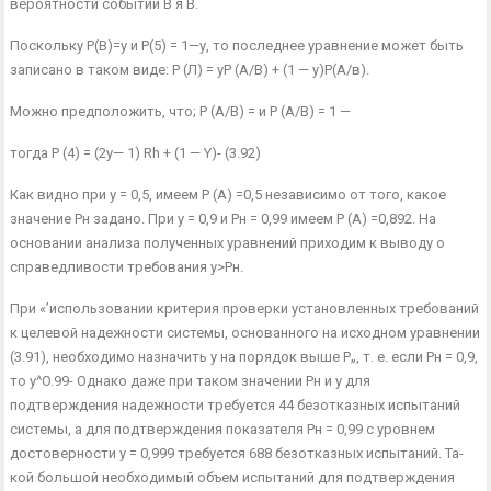
веро­ятности событий В я В.
Поскольку Р(В)=у и Р(5) = 1—у, то последнее уравнение мо­жет быть
записано в таком виде: Р (Л) = уР (А/В) + (1 — у)Р(А/в).
Можно предположить, что; Р (А/В) = и Р (А/В) = 1 —
тогда Р (4) = (2у— 1) Rh + (1 — Y)- (3.92)
Как видно при у = 0,5, имеем Р (А) =0,5 независимо от того, ка­кое
значение Рн задано. При у = 0,9 и Рн = 0,99 имеем Р (А) =0,892. На
основании анализа полученных уравнений приходим к выводу о
справедливости требования у>Рн.
При «’использовании критерия проверки установленных требова­ний
к целевой надежности системы, основанного на исходном урав­нении
(3.91), необходимо назначить у на порядок выше Р„, т. е. если Рн = 0,9,
то y^O.99- Однако даже при таком значении Рн и у для
подтверждения надежности требуется 44 безотказных испыта­ний
системы, а для подтверждения показателя Рн = 0,99 с уровнем
достоверности у = 0,999 требуется 688 безотказных испытаний. Та­
кой большой необходимый объем испытаний для подтверждения