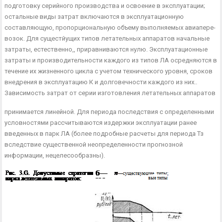
подготовку серийного производства и освоение в эксплу­атации;
остальные виды затрат включаются в эксплуатационную
составляющую, пропорциональную объему выполняемых авиапере­
возок. Для сущестйущих типов летательных аппаратов начальные
затраты, естественно,, приравниваются нулю. Эксплуатационные
затраты и производительности каждого из типов ЛА осредняются в
течение их жизненного цикла с учетом технического уровня, сро­ков
внедрения в эксплуатацию К и долговечности каждого из них..
Зависимость затрат от серии изготовления летательных аппаратов
принимается линейной. Для периода последствия с определенными
условно­стями рассчитываются издержки экс­плуатации ранее
введенных в парк ЛА (более подробные расчеты для перио­да Тз
вследствие существенной неопре­деленности прогнозной
информации, нецелесообразны).