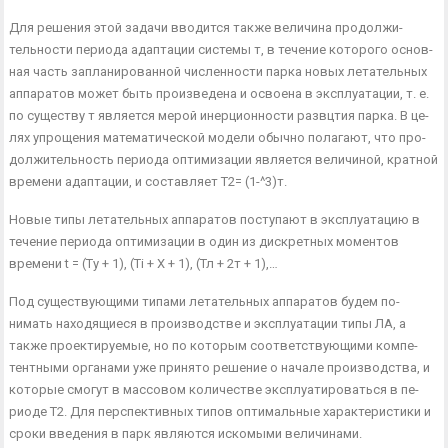
Для решения этой задачи вводится также величина продолжи­
тельности периода адаптации системы т, в течение которого основ­
ная часть запланированной численности парка новых летательных
аппаратов может быть произведена и освоена в эксплуатации, т. е.
по существу т является мерой инерционности развцтия парка. В це­
лях упрощения математической модели обычно полагают, что про­
должительность периода оптимизации является величиной, кратной
времени адаптации, и составляет Т2= (1-^3)т.
Новые типы летательных аппаратов поступают в эксплуатацию в
течение периода оптимизации в один из дискретных моментов
времени t = (Ту + 1), (Ті + X + 1), (Тл + 2т + 1),…
Под существующими типами летательных аппаратов будем по­
нимать находящиеся в производстве и эксплуатации типы ЛА, а
также проектируемые, но по которым соответствующими компе­
тентными органами уже принято решение о начале производства, и
которые смогут в массовом количестве эксплуатироваться в пе­
риоде Т2. Для перспективных типов оптимальные характеристики и
сроки введения в парк являются искомыми величинами.