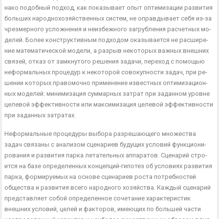
нако подобный подход, как показывает опыт оптимизации развития
больших народнохозяйственных систем, не оправдывает себя из-за
чрезмерного усложнения и неизбежного загрубления расчетных мо­
делей. Более конструктивным подходом оказывается не расшире­
ние математической модели, а разрыв некоторых важных внешних
связей, отказ от замкнутого решения задачи, переход с помощью
неформальных процедур к некоторой совокупности задач, при ре­
шении которых правомочно применение известных оптимизацион­
ных моделей: минимизация суммарных затрат при заданном уров­не
целевой эффективности или максимизация целевой эффективно­сти
при заданных затратах.
Неформальные процедуры выбора разрешающего множества
задач связаны с анализом сценариев будущих условий функциони­
рования и развития парка летательных аппаратов. Сценарий стро­
ится на базе определенных концепций-гипотез об условиях раз­вития
парка, формируемых на основе сценариев роста потребнос­тей
общества и развития всего народного хозяйства. Каждый сце­нарий
представляет собой определенное сочетание характеристик
внешних условий, целей и факторов, имеющих по большей части