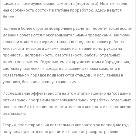
касаются преимущественно самолета (вертолета). Их отличитель­
ная особенность состоит в глубине проработок. Здесь ведутся
более
полные и более строгие поверочные расчеты. Теоретические иссле­
дования сочетаются с экспериментальными проверками. Заключи­
тельным этапом экспериментально-исследовательских работ яв­
ляются статические и динамические испытания конструкции на
прочность, долговечность, безотказность работы отдельных
агрега­тов и систем. Гидросистемы и другие системы оборудования,
систе­мы управления и средства спасения экипажа самолета в
обязатель­ном порядке подвергаются стендовым испытаниям в
условиях, близких к эксплуатационным.
Исследование эффективности на этом этапе нацелено на ‘созда­ние
оптимальной программы экспериментальной отработки отдель­ных
показателей эффективности летательного аппарата и ее поэтап­ную
реализацию.
Теория, проектирования летательных аппаратов за последние годы
получила существенное развитие. Широкое распространение