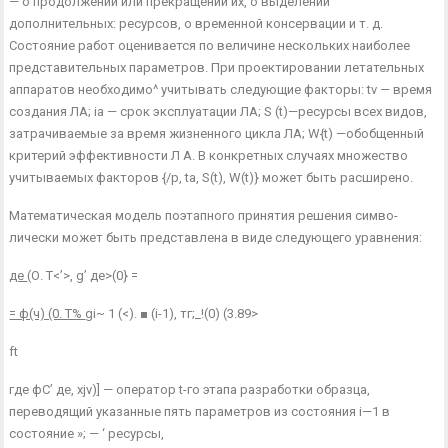
— о продолжении или прекращении их, о выделении
дополнительных: ресурсов, о временной консервации и т. д.
Состояние работ оцени­вается по величине нескольких наиболее
представительных пара­метров. При проектировании летательных
аппаратов необходимо^ учитывать следующие факторы: tv — время
создания ЛА; ia — срок эксплуатации ЛА; S (t)—ресурсы всех видов,
затрачиваемые за время жизненного цикла ЛА; W{t) —обобщенный
критерий эффек­тивности Л А. В конкретных случаях множество
учитываемых фак­торов {/р, ta, S(t), W(t)} может быть расширено.
Математическая модель поэтапного принятия решения симво­
лически может быть представлена в виде следующего уравнения:
де
(О. Т<’>, g’ де>(0} =
= ф(ч) (0. Т%
gi~ 1 (<). ■ (і-1), тг;_!(0) (3.89>
ft
где фС’ де, xjv)] — оператор t-го этапа разработки образца,
переводящий указанные пять параметров из состояния і—1 в
состояние »; — ‘ ресурсы,