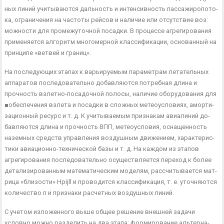
ных линий учитываются дальность и интенсивность пассажиропото­
ка, ограничения на частоты рейсов и наличие или отсутствие воз:
можности для промежуточной посадки. В процессе агрегирования
применяется алгоритм многомерной классификации, основанный на
принципе «ветвей и границ».
На последующих этапах к варьируемым параметрам летатель­ных
аппаратов последовательно добавляются потребная длина и
прочность взлетно-посадочной полосы, наличие оборудования для
■обеспечения взлета и посадки в сложных метеоусловиях, аморти­
зационный ресурс и т. д. К учитываемым признакам авиалиний до­
бавляются длина и прочность ВПП, метеоусловия, оснащенность
наземных средств управления воздушным движением, характерис­
тики авиационно-технической базы и т. д. На каждом из этапов
агрегирования последовательно осуществляется переход к более
детализированным математическим моделям, рассчитывается мат­
рица «близости» Hpijll и проводится классификация, т. е. уточняют­ся
количество п и признаки расчетных воздушных линий.
С учетом изложенного выше общее решение внешней задачи
условно можно разделить на два этапа: формирование альтерна­