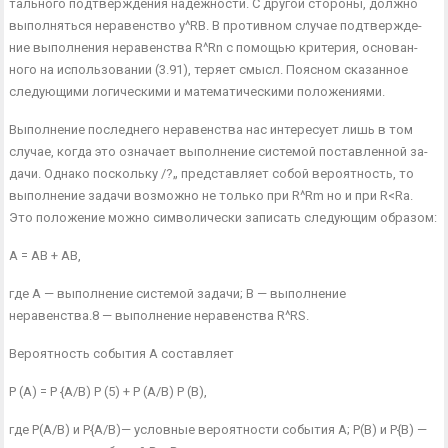
тального подтверждения надежности. С другой стороны, должно
выполняться неравенство y^RB. В противном случае подтвержде­
ние выполнения неравенства R^Rn с помощью критерия, основан­
ного на использовании (3.91), теряет смысл. Поясном сказанное
следующими логическими и математическими положениями.
Выполнение последнего неравенства нас интересует лишь в том
случае, когда это означает выполнение системой поставленной за­
дачи. Однако поскольку /?„ представляет собой вероятность, то
вы­полнение задачи возможно не только при R^Rm но и при R<Ra.
Это положение можно символически записать следующим образом:
А = АВ + АВ,
где А — выполнение системой задачи; В — выполнение
неравенства.8 — выполнение неравенства R^RS.
Вероятность события А составляет
Р (А) = Р {А/В) Р (5) + Р (А/В) Р (В),
где Р(А/В) и Р{А/В)— условные вероятности события А; Р(В) и Р{В) —