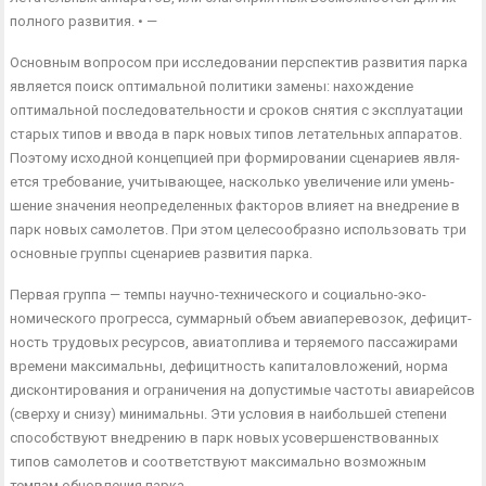
полного развития. • —
Основным вопросом при исследовании перспектив развития парка
является поиск оптимальной политики замены: нахождение
оптимальной последовательности и сроков снятия с эксплуатации
старых типов и ввода в парк новых типов летательных аппаратов.
Поэтому исходной концепцией при формировании сценариев явля­
ется требование, учитывающее, насколько увеличение или умень­
шение значения неопределенных факторов влияет на внедрение в
парк новых самолетов. При этом целесообразно использовать три
основные группы сценариев развития парка.
Первая группа — темпы научно-технического и социально-эко­
номического прогресса, суммарный объем авиаперевозок, дефицит­
ность трудовых ресурсов, авиатоплива и теряемого пассажирами
времени максимальны, дефицитность капиталовложений, норма
дисконтирования и ограничения на допустимые частоты авиарей­сов
(сверху и снизу) минимальны. Эти условия в наибольшей сте­пени
способствуют внедрению в парк новых усовершенствованных
типов самолетов и соответствуют максимально возможным
темпам обновления парка.