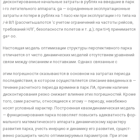
дисконтированные начальные затраты в рублях на введшие в парк
і-го летательного аппарата; ga — осредненные эксплуатационные
затраты и потери в рублях на 1 пасс-км при эксплуатации і-го типа на
/-й ВЛ (рассчитьшалотся ‘с учетом ограничений на частоты рейсов,
требований НЛГ, безопасности поле­тов и т. д.); при ti>tj принимается
ga= оо.
Настоящая модель оптимизации структуры перспективного пар­ка
отличается от чисто динамических моделей отсутствием уравне­ний
связи между списанием и поставками. Однако связанные с
этим погрешности сказываются в основном на затратах периода
последействия, в котором осуществляется списание введенных в —
течение расчетного периода времени в парк ЛА, причем наличие
дисконтирования резко снижает влияние этих погрешностей. Кро­ме
того, сами расчеты, относящиеся к этому — периоду, неизбежно
носят условный характер. Построенная квазидинамическая модель
— функционирования парка позволяет повысить адекватность фор­
мального математического аппарата динамическому характеру
развития парка, учесть инерцию и динамику его развития, сущест­
венно расширить число оптимизируемых параметров. При этом