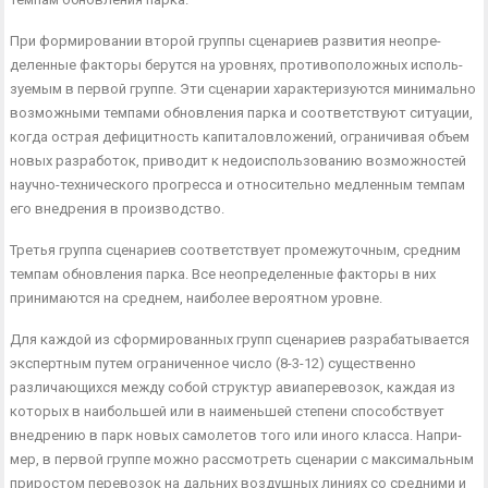
При формировании второй группы сценариев развития неопре­
деленные факторы берутся на уровнях, противоположных исполь­
зуемым в первой группе. Эти сценарии характеризуются минималь­но
возможными темпами обновления парка и соответствуют ситу­ации,
когда острая дефицитность капиталовложений, ограничивая объем
новых разработок, приводит к недоиспользованию возмож­ностей
научно-технического прогресса и относительно медленным темпам
его внедрения в производство.
Третья группа сценариев соответствует промежуточным, сред­ним
темпам обновления парка. Все неопределенные факторы в них
принимаются на среднем, наиболее вероятном уровне.
Для каждой из сформированных групп сценариев разрабатыва­ется
экспертным путем ограниченное число (8-3-12) существенно
различающихся между собой структур авиаперевозок, каждая из
которых в наибольшей или в наименьшей степени способствует
внедрению в парк новых самолетов того или иного класса. Напри­
мер, в первой группе можно рассмотреть сценарии с максималь­ным
приростом перевозок на дальних воздушных линиях со сред­ними и