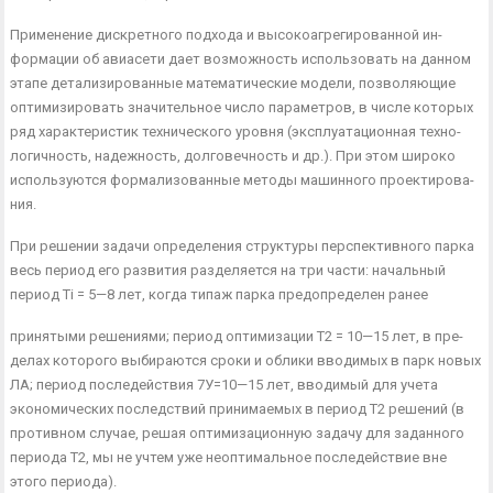
Применение дискретного подхода и высокоагрегированной ин­
формации об авиасети дает возможность использовать на данном
этапе детализированные математические модели, позволяющие
оптимизировать значительное число параметров, в числе которых
ряд характеристик технического уровня (эксплуатационная техно­
логичность, надежность, долговечность и др.). При этом широко
используются формализованные методы машинного проектирова­
ния.
При решении задачи определения структуры перспективного парка
весь период его развития разделяется на три части: началь­ный
период Тi = 5—8 лет, когда типаж парка предопределен ранее
принятыми решениями; период оптимизации Т2 = 10—15 лет, в пре­
делах которого выбираются сроки и облики вводимых в парк но­вых
ЛА; период последействия 7У=10—15 лет, вводимый для уче­та
экономических последствий принимаемых в период Т2 решений (в
противном случае, решая оптимизационную задачу для задан­ного
периода Т2, мы не учтем уже неоптимальное последействие вне
этого периода).