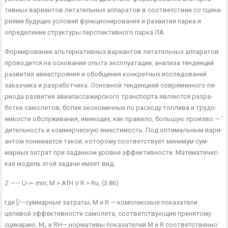
тивных вариантов летательных аппаратов в соответствии со сцена­
риями будущих условий функционирования и развития парка и
определение структуры перспективного парка ЛА.
Формирование альтернативных вариантов летательных аппара­тов
проводится на основании опыта эксплуатации, анализа тенден­ций
развития авиастроения и обобщения конкретных исследований
заказчика и разработчика. Основной тенденцией современного пе­
риода развития авиапассажирского транспорта являются разра­
ботки самолетов, более экономичных по расходу топлива и трудо­
емкости обслуживания, имеющих, как правило, большую произво — ‘
дительность и коммерческую вместимость. Под оптимальным вари­
антом понимается такой, которому соответствует минимум сум­
марных затрат при заданном уровне эффективности. Математичес­
кая модель этой задачи имеет вид;
Z —— U->- min; М > AfH V R > Ru, (3.86)
где [/—суммарные затраты; М и R — комплексные показатели
целевой эффек­тивности самолета, соответствующие принятому
сценарию; М„ и RH—,нормати­вы показателей М и R соответственно’.