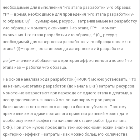
необходимые для выполнения 1-го этапа разработки v-ro образца;
тР* — вре­мя, необходимое для проведения 1-го этапа разработки v-
ro образца; Sj^ — суммарные, ресурсы, затрачиваемые на разработку
v-ro образца к моменту окон­чания 1-го этапа; ГР* — момент
окончания 1-го этапа разработки v-ro образца; ^ (0 _ ресурс,
необходимый для завершения разработки v-.ro образца после /-го
этапа? (І)— время, оставшееся до завершения v-й разработки
де (о— значение обобщенного критерия эффективности после 1-го
этапа иаз — рабогкя v-ro образца.
На основе анализа хода разработок (НИОКР) можно устано­вить, что
на начальных этапах разработок (до начала ОКР) затра­ты ресурсов
монотонно возрастают при переходе от одного этапа к другому, а
неопределенность значений основных параметров разра­
батываемого летательного аппарата быстро убывает. Поэтому
применение методики поэтапного принятия решений может дать
особо ощутимый эффект на начальной стадии работ (до начала
ОКР). При этом нужно проводить технико-экономический анализ по
критерию «эффект —затраты» как можно большего количества