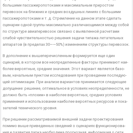
большими пассажиропотоками и максимальным приростом
перевозок на ближних и средних воздушных линиях с большими
пассажиропотоками и т. д. Стремление на данном этапе сделать
сценарии одной группы максимально различающимися между со­бой
по структуре авиаперевозок связано с выявленной расчетами
слабой чувствительностью решения задачи типажа летательных
аппаратов (в пределах 30——50%) изменениям структуры перевозок.
В дополнение к вышеперечисленным формируется еще один
сценарий, в котором все неопределенные факторы принимают наи­
более вероятные, средние значения. Этот вариант является базо­
вым, начальным пунктом исследования при проведении последую­
щей оптимизации. При анализе вариантов принимается следующее
допущение: решение, оптимальное в условиях неопределенности, не
должно быть «плохим» в наиболее вероятных, средних условиях
применения и использовании наиболее вероятных ресурсов и пока­
зателей технического уровня.
При решении рассматриваемой внешней задачи проектирования
помимо выше приведенных сведений о сценариях функционирова­
ния и развития парка необходима прогнозная, информация о сети