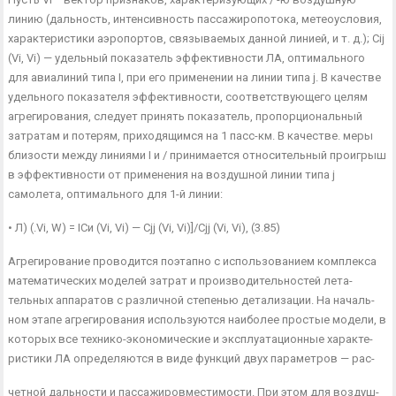
линию (дальность, интенсивность пассажиропотока, метеоусловия,
характеристики аэропортов, связываемых данной линией, и т. д.); Cij
(Vі, Vi) — удельный показатель эффективности ЛА, оптимально­го
для авиалиний типа I, при его применении на линии типа j. В ка­честве
удельного показателя эффективности, соответствующего це­лям
агрегирования, следует принять показатель, пропорциональ­ный
затратам и потерям, приходящимся на 1 пасс-км. В качестве. меры
близости между линиями I и / принимается относительный проигрыш
в эффективности от применения на воздушной линии ти­па j
самолета, оптимального для 1-й линии:
• Л) (.Vі, W) = IСи (Vі, Vi) — Cjj (Vi, Vi)]/Cjj (Vi, Vi), (3.85)
Агрегирование проводится поэтапно с использованием комплек­са
математических моделей затрат и производительностей лета­
тельных аппаратов с различной степенью детализации. На началь­
ном этапе агрегирования используются наиболее простые модели, в
которых все технико-экономические и эксплуатационные характе­
ристики ЛА определяются в виде функций двух параметров — рас-
четной дальности и пассажировместимости. При этом для воздуш­