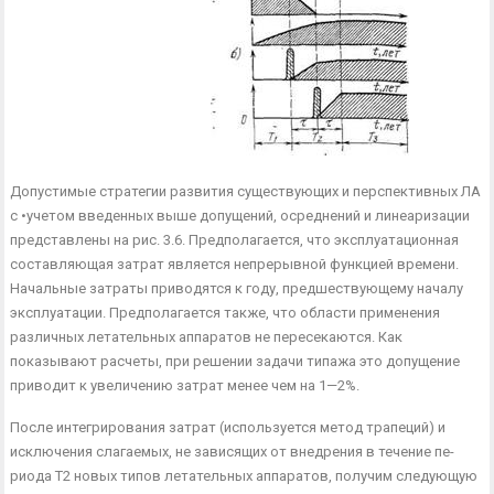
Допустимые стратегии развития су­ществующих и перспективных ЛА
с •учетом введенных выше допущений, осреднений и линеаризации
представ­лены на рис. 3.6. Предполагается, что эксплуатационная
составляющая за­трат является непрерывной функцией времени.
Начальные затраты приво­дятся к году, предшествующему нача­лу
эксплуатации. Предполагается так­же, что области применения
различных летательных аппаратов не пересекают­ся. Как
показывают расчеты, при решении задачи типажа это допу­щение
приводит к увеличению затрат менее чем на 1—2%.
После интегрирования затрат (используется метод трапеций) и
исключения слагаемых, не зависящих от внедрения в течение пе­
риода Т2 новых типов летательных аппаратов, получим следующую