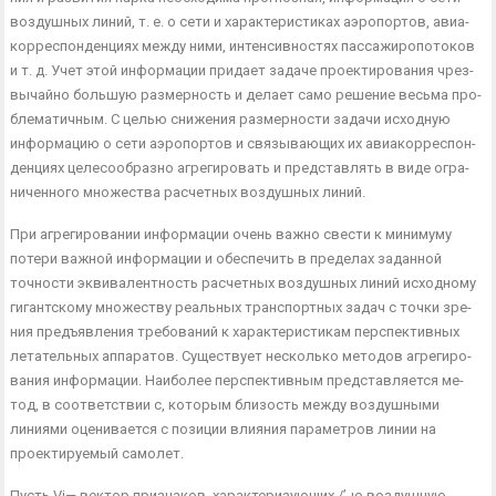
воздушных линий, т. е. о сети и характеристиках аэропортов, авиа­
корреспонденциях между ними, интенсивностях пассажиропотоков
и т. д. Учет этой информации придает задаче проектирования чрез­
вычайно большую размерность и делает само решение весьма про­
блематичным. С целью снижения размерности задачи исходную
информацию о сети аэропортов и связывающих их авиакорреспон­
денциях целесообразно агрегировать и представлять в виде огра­
ниченного множества расчетных воздушных линий.
При агрегировании информации очень важно свести к миниму­му
потери важной информации и обеспечить в пределах заданной
точности эквивалентность расчетных воздушных линий исходному
гигантскому множеству реальных транспортных задач с точки зре­
ния предъявления требований к характеристикам перспективных
летательных аппаратов. Существует несколько методов агрегиро­
вания информации. Наиболее перспективным представляется ме­
тод, в соответствии с, которым близость между воздушными
линия­ми оценивается с позиции влияния параметров линии на
проекти­руемый самолет.
Пусть Vі— вектор признаков, характеризующих /’-ю воздушную