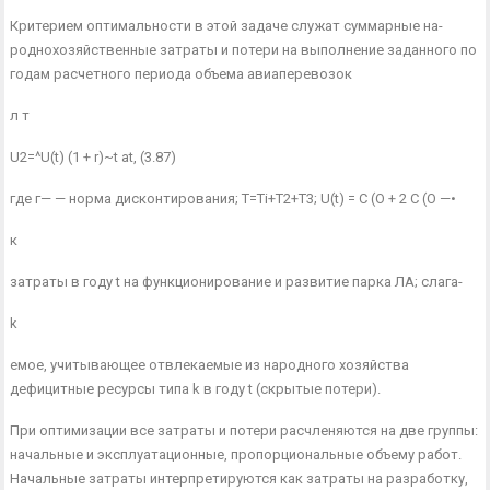
Критерием оптимальности в этой задаче служат суммарные на­
роднохозяйственные затраты и потери на выполнение заданного по
годам расчетного периода объема авиаперевозок
л т
U2=^U(t) (1 + r)~t at, (3.87)
где г— — норма дисконтирования; T=Ti+T2+T3; U(t) = С (О + 2 С (О —•
к
затраты в году t на функционирование и развитие парка ЛА; слага-
k
емое, учитывающее отвлекаемые из народного хозяйства
дефицитные ресурсы типа k в году t (скрытые потери).
При оптимизации все затраты и потери расчленяются на две группы:
начальные и эксплуатационные, пропорциональные объему работ.
Начальные затраты интерпретируются как затраты на раз­работку,