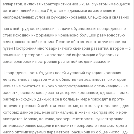
аппаратов, включая характеристики новых ЛА, с учетом имеющих­ся
сети авиалиний и парка ЛА, а также динамики их изменения и
неопределенных условий функционирования. Специфика и связан­но
ная с ней трудность решения задачи обусловлены неопределенно­
стью исходной информации и чрезмерно большой размерностью
авиатранспортной системы. Первое обстоятельство учитывается
путем Построения многовариантного сценария развития, второе — с
помощью агрегирования прогнозной информации об условиях
авиаперевозок и построения расчетной модели авиасети.
Неопределенность будущих целей и условий функционирования
летательных аппаратов — это объективная реальность, с которой
нельзя не считаться. Широко распространенные оптимизационные
расчеты, основывающиеся на детерминированном, однозначном ха­
рактере исходных данных, все в большей мере приходят в проти­
воречие с реальной действительностью, поскольку те условия, для
которых данное решение оптимально, в жизни, как правило, не ре­
ализуются. Можно, конечно, усовершенствовать существующие
оптимизационные модели и включить неопределенные факторы в
число оптимизируемых параметров, расширив их общее число. Од­