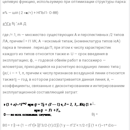
целевую функцию, используемую при оптимизации структуры парка:
и% — шіп | 2 «■/<) + НПЫ1- О-88)
а^іГа
ftj ‘;єА Д
где /=.1, m — множество существующих А и перспективных /2 типов
ЛА, при­чем Ї = І1 VK; А —искомый типаж, (номенклатура типов ієА)
парка в течение . периода П, при этом к числу характеристик
каждого из типов относится также и- U — срок введения в
эксплуатацию; ф, — годовой обвеїм работ в пассажиро —
млометрах, приходящийся на расчетную воздушную линию типа j
(jє/, і — = 1, п, причем к числу признаков воздушной линии относится
также tj — год, в котором рассматривается данная линия; й, —
коэффициенты, связанные с дисконтированием и интегрированием
эксплуатационной составляющей затрат:
,L,
Bj =
B0 = т [І •+ (1 — гГт]+ [(Г3/2-(т)/2)] (1 у — гГ2’+:т/2-т)] (1 + г)~т* £іо—