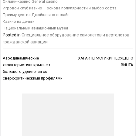
Онлайн-казино General casino
Игровой клуб казино – основа популярности и выбор софта
Преимущества Джойказино онлайн
Казино на деньги
Национальный авиационный музей
Posted in
Специальное оборудование самолетов и вертолетов
гражданской авиации
Навигация
Аэродинамические
ХАРАКТЕРИСТИКИ НЕСУЩЕГО
по
характеристики крыльев
ВИНТА
записям
большого удлинения со
сверхкритическими профилями