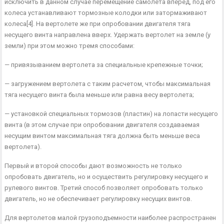
исключить в данном случае перемещение самолета вперед, под его
колеса устанавливают тормоз­ные колодки или затормаживают
колеса[4]. На вертолете же при опробовании двигателя тяга
несущего винта направ­лена вверх. Удержать вертолет на земле (у
земли) при этом можно тремя способами:
— привязыванием вертолета за специальные крепеж­ные точки;
— загружением вертолета с таким расчетом, чтобы максимальная
тяга несущего винта была меньше или рав­на весу вертолета;
— установкой специальных тормозов (пластин) на ло­пасти несущего
винта (в этом случае при опробовании двигателя создаваемая
несущим винтом максимальная тяга должна быть меньше веса
вертолета).
Первый и второй способы дают возможность не только
опробовать двигатель, но и осуществить регулировку несу­щего и
рулевого винтов. Третий способ позволяет опро­бовать только
двигатель, но не обеспечивает регулировку несущих винтов.
Для вертолетов малой грузоподъемности наиболее рас­пространен