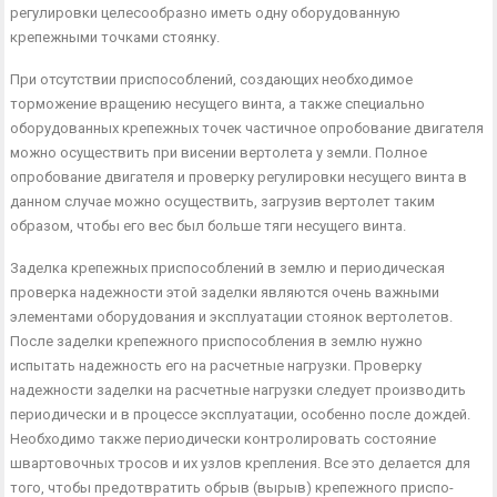
регулировки целесообразно иметь одну обору­дованную
крепежными точками стоянку.
При отсутствии приспособлений, создающих необходи­мое
торможение вращению несущего винта, а также спе­циально
оборудованных крепежных точек частичное опро­бование двигателя
можно осуществить при висении верто­лета у земли. Полное
опробование двигателя и проверку регулировки несущего винта в
данном случае можно осу­ществить, загрузив вертолет таким
образом, чтобы его вес был больше тяги несущего винта.
Заделка крепежных приспособлений в землю и перио­дическая
проверка надежности этой заделки являются очень важными
элементами оборудования и эксплуатации стоянок вертолетов.
После заделки крепежного приспособ­ления в землю нужно
испытать надежность его на расчет­ные нагрузки. Проверку
надежности заделки на расчетные нагрузки следует производить
периодически и в процессе эксплуатации, особенно после дождей.
Необходимо также периодически контролировать состояние
швартовочных тросов и их узлов крепления. Все это делается для
того, чтобы предотвратить обрыв (вырыв) крепежного приспо­