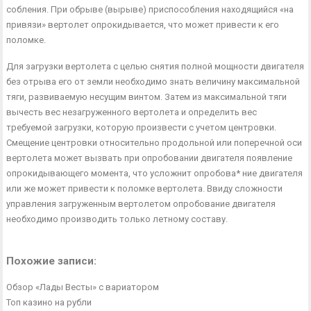
собления. При обрыве (вырыве) приспособления находя­щийся «на
привязи» вертолет опрокидывается, что может привести к его
поломке.
Для загрузки вертолета с целью снятия полной мощно­сти двигателя
без отрыва его от земли необходимо знать величину максимальной
тяги, развиваемую несущим вин­том. Затем из максимальной тяги
вычесть вес незагружен­ного вертолета и определить вес
требуемой загрузки, ко­торую произвести с учетом центровки.
Смещение центров­ки относительно продольной или поперечной оси
верто­лета может вызвать при опробовании двигателя появле­ние
опрокидывающего момента, что усложнит опробова* ние двигателя
или же может привести к поломке вертоле­та. Ввиду сложности
управления загруженным вертолетом опробование двигателя
необходимо производить только летному составу.
Похожие записи:
Обзор «Лады Весты» с вариатором
Топ казино на рубли