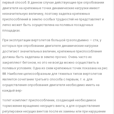
первый способ. В данном случае действующие при опробовании
двигателя на крепежные точки динамиче­ские нагрузки имеют
незначительную величину, поэтому заделка крепежных
приспособлений в землю особых труд­ностей не представляет и
легко может быть осуществлена на полевых посадочных
площадках.
При эксплуатации вертолетов большой грзоподъемно — сти, у
которых при опробовании двигателя динамические нагрузки
достигают значительных величин, крепежные при­способления
должны быть заделаны в землю прочно. Очень часто их
закрепляют бетоном, но это не всегда можно осуществить в
полевых условиях. Одна из схем крепежных точек показана на рис.
88. Наиболее целесооб­разным для тяжелых типов вертолетов
является сочета­ние третьего способа с первым, т. е. для
осуществления опробования двигателя необходимо иметь на
каждый вер-
толет комплект приспособлении, создающий необходимое
торможение вращению несущего винта, а для осуществле­ния
регулировки несущих винтов после их замены или при нарушении