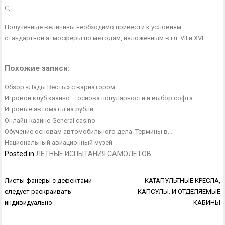
С,
Полученные величины необходимо привести к условиям
стандартной атмосферы по методам, изложенным в гл. VII и XVI.
Похожие записи:
Обзор «Лады Весты» с вариатором
Игровой клуб казино – основа популярности и выбор софта
Игровые автоматы на рубли
Онлайн-казино General casino
Обучение основам автомобильного дела. Термины в…
Национальный авиационный музей
Posted in
ЛЕТНЫЕ ИСПЫТАНИЯ САМОЛЕТОВ
Навигация
Листы фанеры с дефектами
КАТАПУЛЬТНЫЕ КРЕСЛА,
по
следует раскраивать
КАПСУЛЫ. И ОТДЕЛЯЕМЫЕ
записям
индивидуально
КАБИНЫ