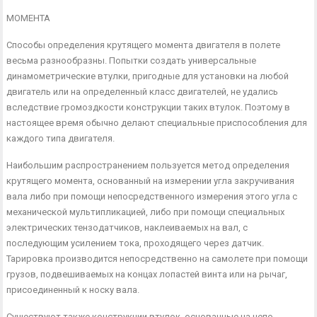
МОМЕНТА
Способы определения крутящего момента двигателя в по­лете
весьма разнообразны. Попытки создать универсальные
динамометрические втулки, пригодные для установ­ки на любой
двигатель или на определенный класс двигателей, не удались
вследствие громоздкости конструкции таких втулок. Поэтому в
настоящее время обычно делают специальные при­способления для
каждого типа двигателя.
Наибольшим распространением пользуется метод определе­ния
крутящего момента, основанный на измерении угла за­кручивания
вала либо при помощи непосредственного измерения этого угла с
механической мультипликацией, либо при помощи специальных
электрических тензодатчиков, наклеи­ваемых на вал, с
последующим усилением тока, проходящего через датчик.
Тарировка производится непосредственно на са­молете при помощи
грузов, подвешиваемых на концах лопастей винта или на рычаг,
присоединенный к носку вала.
Существуют также конструкции втулок, основанные на непо­