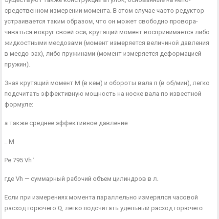
средственном измерении момента. В этом случае часто редуктор
устраивается таким образом, что он может свободно провора­
чиваться вокруг своей оси; крутящий момент воспринимается либо
жидкостными месдозами (момент измеряется величиной давления
в месдо-зах), либо пружинами (момент измеряется де­формацией
пружин).
Зная крутящий момент М (в кем) и обороты вала п (в об/мин), легко
подсчитать эффективную мощность на носке вала по известной
формуле:
а также среднее эффективное давление
_ М
Ре 795 Vh ’
где Vh — суммарный рабочий объем цилиндров в л.
Если при измерениях момента параллельно измерялся часо­вой
расход горючего Q, легко подсчитать удельный расход го­рючего