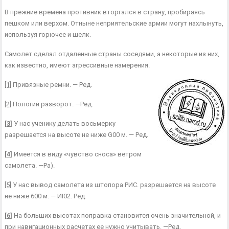
В прежние времена противник вторгался в страну, пробираясь
пешком или верхом. Отныне неприя­тельские армии могут нахлынуть,
используя горю­чее и шелк.
Самолет сделал отдаленные страны соседями, а не­которые из них,
как известно, имеют агрессивные намерения.
[1]
Привязные ремни. — Ред.
[2]
Пологий разворот. —Ред.
[3]
У нас ученику делать восьмерку
разрешается на высоте не ниже G00 м. — Ред.
[4]
Имеется в виду «чувство сноса» ветром
самолета. —Ра).
[5]
У нас вывод самолета из штопора РИС. разрешается на высоте
не ниже 600 м. — ИІ02. Ред.
[6]
На больших высотах поправка становится очень значительной, и
при навигационных расчетах ее нужно учитывать. —Ред.