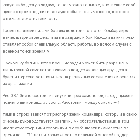
какую-либо другую задачу, то возможно только единственное сооб­
щение о происшедших в воздухе событиях, а именно то, которое
отвечает действительности.
Тремя главными видами боевых полетов являются: бомбардиро­
вание, штурмовые действия и воздушный бой. Каждый из них пред­
ставляет собой специальную область работы, во всяком случае с
военной точки зрения А
Поскольку большинство военных задач может быть разрешено
лишь группой самолетов, взаимно поддерживающих друг друга,
будет интересно остановиться на различных соединениях и основах
их организации.
Рис. 387. Звено состоит из двух или трех самолетов, находя­щихся в
подчинении командира звена. Расстояния между самоле — 1
тами в строю зависят от распоряжений командира, который в свою
очередь руководствуется различ­ными обстоятельствами, в том
числе атмосферными условиями, в особенности видимостью во
время по — |“7°; лета и возможностью вза­имной огневой поддер­