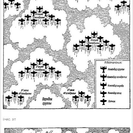
і>ис. зт