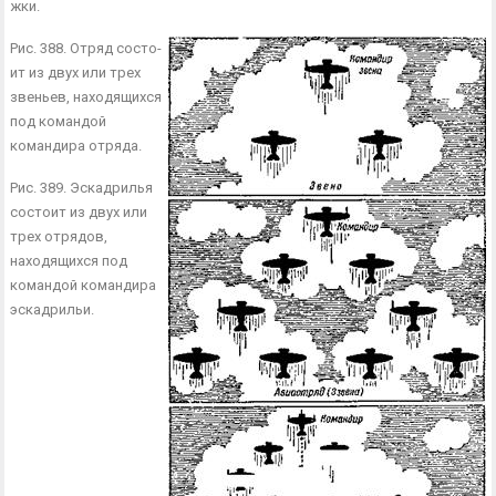
жки.
Рис. 388. Отряд состо­
ит из двух или трех
зве­ньев, находящихся
под ко­мандой
командира отряда.
Рис. 389. Эскадрилья
состоит из двух или
трех отрядов,
находящихся под
командой командира
эскад­рильи.