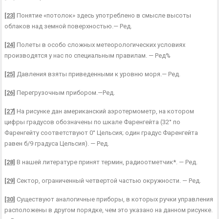
[23]
Понятие «потолок» здесь употреблено в смысле высоты
облаков над земной поверх­ностью.— Ред.
[24]
Полеты в особо сложных метеорологических условиях
производятся у нас по спе­циальным правилам. — Ред%
[25]
Давления взяты приведенными к уровню моря.— Ред.
[26]
Перегрузочным прибором.—Ред.
[27]
На рисунке дан американский аэротермометр, на котором
цифры градусов обозначены по шкале Фаренгейта (32° по
Фаренгейту соответствуют 0° Цельсия; один градус Фарен­гейта
равен б/9 градуса Цельсия). — Ред.
[28]
В нашей литературе принят термин, радиоотметчик*. — Ред.
[29]
Сектор, ограниченный четвертой частью окружности. — Ред.
[30]
Существуют аналогичные приборы, в которых ручки управления
расположены в дру­гом порядке, чем это указано на данном рисунке.