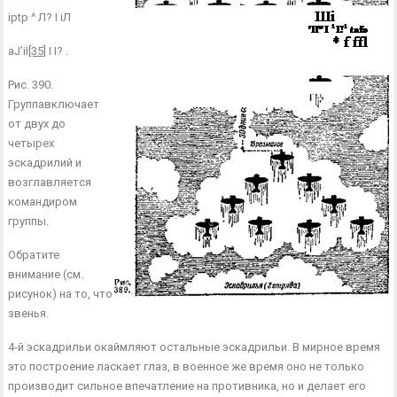
iptp ^ Л? І іЛ
aJ’iI
[35]
I I? .
Рис. 390.
Группавклю­чает
от двух до
четырех
эскадрилий и
возглавляет­ся
командиром
группы.
Обратите
внимание (см.
рисунок) на то, что
звенья.
4-й эскадрильи окаймляют остальные эскадрильи. В мирное время
это построе­ние ласкает глаз, в воен­ное же время оно не толь­ко
производит сильное впечатление на противни­ка, но и делает его