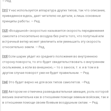
— Ред.
[31]
У нас используется аппаратура других типов, так что описание,
приведенное вдесь, дает читателю не детали, а лишь основные
принципы работы. — Ред.
[32]
«Воздушной» скоростью называется скорость передвижения
самолета относительно воздуха без учета того, что попутный или
встречный ветер может увеличить или уменьшить эту скорость
относительно земли. — Ред,
[33]
Если шарик уйдет из среднего положения во внутреннюю
сторону поворота, то это будет свидетельствовать о внутреннем
скольжении, а если вэ внешнюю,— то о заносе, т. е. и в том и в
другом случае поворот уже не будет правильным. — Ред.
[34]
Это будет верно не для всех типов самолетов. —Ред.
[35]
Автором не отмечена разведывательная авиация, роль которой
весьма значительна как в отношении помощи земным войскам, так и
в отношении помощи своим боевым воздуш­ным силам. — Ред.