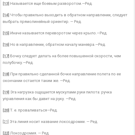
[13]
Называется еще боевым разворотом.—Ред.
[14]
Чтобы правильно выходить в обратном направлении, следует
выбрать прямолинейный ориентир. — Ред.
[15]
Иначе называется переворотом через крыло.—Ред.
[16]
Но в направлении, обратном началу маневра.—Ред.
[17]
Бочку следует делать на более повышенной скорости, чем
полубочку.—Ред.
[18]
При правильно сделанной бочке направление полета по ее
окончании остается таким же. —Ред.
[19]
Эга нагрузка ощущается мускулами руки пилота: ручка
управления как бы давит на руку. —Ред.
[20]
Т. е. проваливаться—Ред.
[21]
Эта линия носит название локсодромии. — Ред.
[22]
Локсодромия. — Ред.