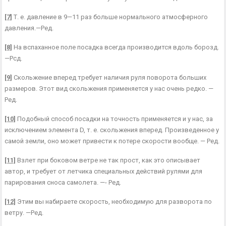
[7]
Т. е. давление в 9—11 раз больше нормального атмосферного
давления.—Ред.
[8]
На вспаханное поле посадка всегда производится вдоль борозд.
—Рсд.
[9]
Скольжение вперед требует наличия руля поворота больших
размеров. Этот вид скольжения применяется у нас очень редко. —
Ред.
[10]
Подобный способ посадки на точность применяется и у нас, за
исключением эле­мента D, т. е. скольжения вперед. Произведенное у
самой земли, оно может привести к потере скорости вообще. — Ред.
[11]
Взлет при боковом ветре не так прост, как это описывает
автор, и требует от лет­чика специальных действий рулями для
парирования сноса самолета. —- Ред.
[12]
Этим вы набираете скорость, необходимую для разворота по
ветру. —Ред.