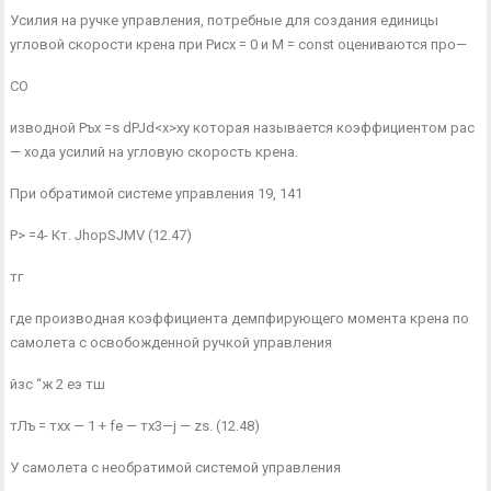
Усилия на ручке управления, потребные для создания единицы
угловой скорости крена при Рисх = 0 и М = const оцениваются про—
СО
изводной Ръх =s dPJd<x>xy которая называется коэффициентом рас
— хода усилий на угловую скорость крена.
При обратимой системе управления 19, 141
Р> =4- Кт. JhopSJMV (12.47)
тг
где производная коэффициента демпфирующего момента крена по
самолета с освобожденной ручкой управления
йзс “ж 2 еэ тш
тЛъ = тхх — 1 + fe — тх3—j — zs. (12.48)
У самолета с необратимой системой управления