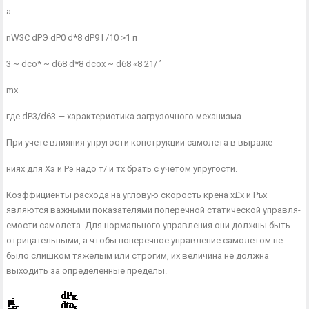
а
nW3C dPЭ dP0 d*8 dP9 I /10 >1 п
3 ~ dco* ~ d68 d*8 dcox ~ d68 «8 21/ ’
mx
где dP3/d63 — характеристика загрузочного механизма.
При учете влияния упругости конструкции самолета в выраже-
ниях для Хэ и Рэ надо т/ и тх брать с учетом упругости.
Коэффициенты расхода на угловую скорость крена х£х и Ръх
являются важными показателями поперечной статической управля­
емости самолета. Для нормального управления они должны быть
отрицательными, а чтобы поперечное управление самолетом не
было слишком тяжелым или строгим, их величина не должна
выходить за определенные пределы.