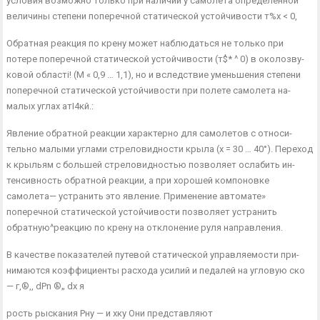
условия возможно только при наличии у самолета определенной
величины степени поперечной статической устойчивости т%х < 0,
Обратная реакция по крену может наблюдаться не только при
потере поперечной статической устойчивости (т$* ^ 0) в околозву­
ковой області! (М « 0,9 … 1,1), но и вследствие уменьшения степени
поперечной статической устойчивости при полете самолета на-
малых углах атІ4кй.:
Явление обратной реакции характерно для самолетов с относи­
тельно малыми углами стреловидности крыла (х = 30 … 40°). Пере­ход
к крыльям с большей стреловидностью позволяет ослабить ин­
тенсивность обратной реакции, а при хорошей компоновке
самолета— устранить это явление. Применение автомате»
поперечной статической устойчивости позволяет устранить
обратную^реакцию по крену на отклонение руля направления.
В качестве показателей путевой статической управляемости при­
нимаются коэффициенты расхода усилий и педалей на угловую ско
— г,®,, dPn ®„ dx я
рость рыскания Рну — и хку Они представляют