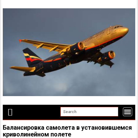
Skip
to
content
Балансировка самолета в установившемся
криволинейном полете