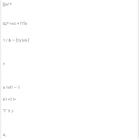
[(m“*
Щ* «ос + ГПх
1 / & — [ту Ых [
т.
а тхП — ‘I.
ё I «!/ I»
"I” У J
а,.