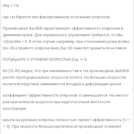
d6a 1 т*х
где тхх берется при фиксированном положении элеронов.
Производная daJdbB характеризует эффективность элеронов в
движении крена. Для нормального управления требуется, чтобы
<2(i)a/d6a < О. В этом случае, например, при отклонении ручки влево
(хэ >0) и правого элерона вниз (6а >0) самолет крениться на левое
ПОЛуКрЫЛО С УГЛОВОЙ СКОРОСТЬЮ (Од. <• 0.
Из (12.45) видно, что при неизменных тхв и тхх производная daxldbB
растет пропорционально скорости полета. На больших ско­ростях
полета вследствие сжимаемости воздуха и деформации крыла
коэффициент эффективности элеронов тх уменьшается. На некото­
рой критической скорости при недостаточной жесткости
конструкции
крыла на кручение элероны полностью теряют эффективность (т/ =
= ‘0). При скорости больше критической производная тх меняет