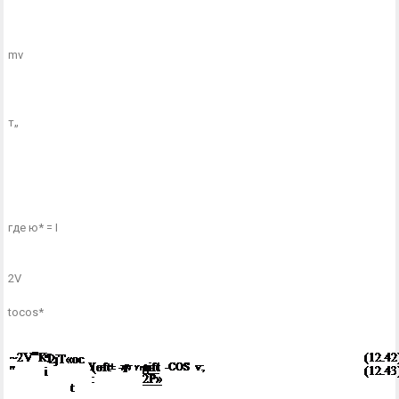
mv
т„
где ю* = I
2V
tocos*