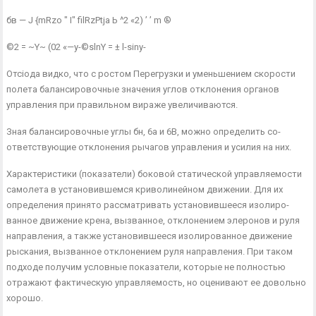
бв — J {mRzo " I" filRzPtja Ь ^2 «2) ’ ’ m ®
©2 = ~Y~ (02 «—y-©slnY = ± l-siny-
Отсіода видко, что с ростом Перегрузки и уменьшением скорости
полета балансировочные значения углов отклонения органов
управ­ления при правильном вираже увеличиваются.
Зная балансировочные углы бн, 6а и 6В, можно определить со­
ответствующие отклонения рычагов управления и усилия на них.
Характеристики (показатели) боковой статической управляемо­сти
самолета в установившемся криволинейном движении. Для их
определения принято рассматривать установившееся изолиро­
ванное движение крена, вызванное, отклонением элеронов и руля
направления, а также установившееся изолированное движение
рыскания, вызванное отклонением руля направления. При таком
под­ходе получим условные показатели, которые не полностью
отражают фактическую управляемость, но оценивают ее довольно
хорошо.