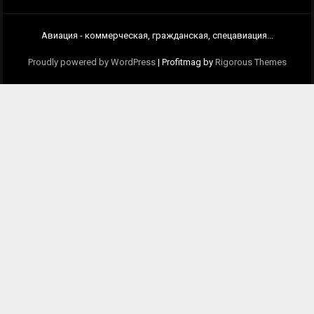
Авиация - коммерческая, гражданская, спецавиация...
Proudly powered by WordPress
|
Profitmag by
Rigorous Themes