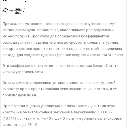
При анализе установившегося вращения по крену, вызванному ‘
отклонением руля направления, аналогичными рассуждениями
можно получить формулы для определения коэффициентов
расхода усилий и педалей на угловую скорость крена, т. е. усилие,
которое должен приложить летчик к педали, и потребная величина
ее хода для созда­ния единицы угловой скорости крена при М = const
Эти коэффициенты также являются показателями боковой стати­
ческой управляемости.
Ограничимся определением установившегося значения угловой
скорости крена при отклонении руля направления на угол 6„ и ее
производной по 6н..
Пренебрегая с целью упрощения анализа коэффициентами пере­
крестных моментов крена и рыскания в выражениях (10.110) и
(10.111) и считая, что т*о «0 и шу « 0, получим условие балан­сировки
самолета при б8 = 0