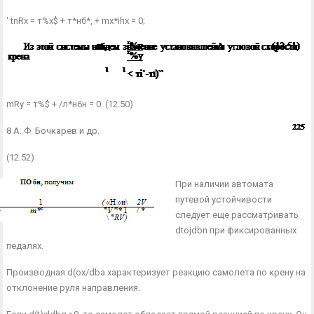
‘ tnRx = т%х$ + т*нб*, + mx*ihx = 0;
mRy = т%$ + /л*н6н = 0. (12.50)
8 А. Ф. Бочкарев и др.
(12.52)
При наличии автомата
путевой устойчивости
следует еще рассматри­вать
dtojdbn при фиксированных
педалях.
Производная d(ox/dba характеризует реакцию самолета по крену на
отклонение руля направления.