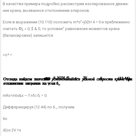
В качестве примера подробно рассмотрим изолированное движе­
ние крена, вызванное отклонением элеронов.
Если в выражении (10.110) положить m*o”«j02H 4 = 0 и при­ближенно
считать ©j, « 0, $ & 0, то условие" равновесия моментов крена
(балансировки) запишется
<о* =
mRx=mtx&x — f nfc б, = 0.
Дифференцируя (12.44) по 6.,, получим
6о
d(ox 2V тх