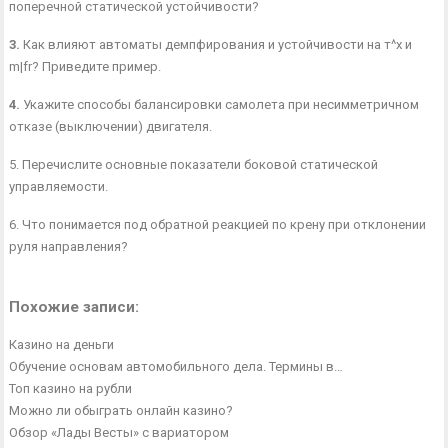
поперечной ста­тической устойчивости?
3.
Как влияют автоматы демпфирования и устойчивости на т^х и
m|fr? При­ведите пример.
4.
Укажите способы балансировки самолета при несимметричном
отказе (вы­ключении) двигателя.
5. Перечислите основные показатели боковой статической
управляемости.
6. Что понимается под обратной реакцией по крену при отклонении
руля на­правления?
Похожие записи:
Казино на деньги
Обучение основам автомобильного дела. Термины в…
Топ казино на рубли
Можно ли обыграть онлайн казино?
Обзор «Лады Весты» с вариатором