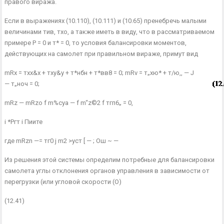
правого виража.
Если в выражениях (10.110), (10.111) и (10.65) пренебречь ма­лыми
величинами тив, тхо, а также иметь в виду, что в рассматри­ваемом
примере Р = 0 и т* = 0, то условия балансировки моментов,
действующих на самолет при правильном вираже, примут вид
mRx = тхх&х + тху&у + т*нбн + т*вв8 = 0; mRv = т„хю* + т/ю,, — J
— т„ноч = 0;
mRz — mRzо f m%cya — f m“z©2 f тгп6„ = 0,
і *Ргт і Пиите
где mRzn —= тг0 j m2 >уст [ — ; Ош ~ —
Из решения этой системы определим потребные для балансировки
самолета углы отклонения органов управления в зависимости от
перегрузки (или угловой скорости (О)
(12.41)