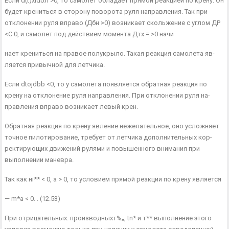
Если d(t)xldbл >0, то самолет обладает прямой реакцией по крену. Он
будет крениться в сторону поворота руля направления. Так при
отклонении руля вправо (Дбн >0) возникает скольжение с углом ДР
<С 0, и самолет под действием момента Дтх = >0 начи­
нает крениться на правое полукрыло. Такая реакция самолета яв­
ляется привычной для летчика.
Если dtojdbb <0, то у самолета появляется обратная реакция по
крену на отклонение руля направления. При отклонении руля на­
правления вправо возникает левый крен.
Обратная реакция по крену явление нежелательное, оно услож­няет
точное пилотирование, требует от летчика дополнительных кор­
ректирующих движений рулями и повышенного внимания при
выпол­нении маневра.
Так как ні** < 0, а > 0, то условием прямой реакции по крену является
— m*a < 0. . (12.53)
При отрицательных. производныхт%„, tn* и т** выполнение этого