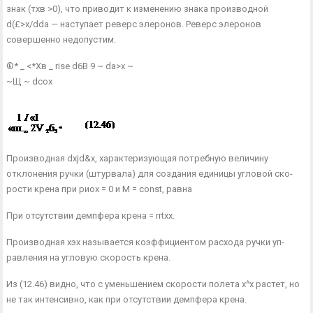
знак (тхв >0), что приводит к изменению знака производной
d(£>x/dda — наступает реверс элеронов. Реверс элеронов
совершенно недопустим.
®* _ <*Хв _ rise d6B 9 ~ da>x ~
~Щ ~ dcox
Производная dxjd&x, характеризующая потребную величину
отклонения ручки (штурвала) для создания единицы угловой ско­
рости крена при риох = 0 и М = const, равна
При отсутствии демпфера крена = rrtxx.
Производная хэх называется коэффициентом расхода ручки уп­
равления на угловую скорость крена.
Из (12.46) видно, что с уменьшением скорости полета х^х растет, но
не так интенсивно, как при отсутствии демпфера крена.