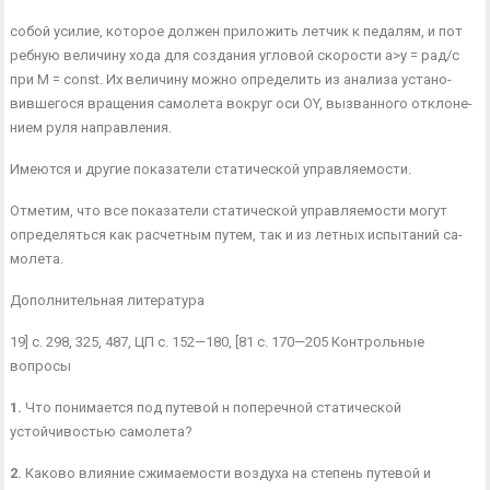
собой усилие, которое должен приложить летчик к педалям, и пот­
ребную величину хода для создания угловой скорости а>у = рад/с
при М = const. Их величину можно определить из анализа устано­
вившегося вращения самолета вокруг оси OY, вызванного отклоне­
нием руля направления.
Имеются и другие показатели статической управляемости.
Отметим, что все показатели статической управляемости могут
определяться как расчетным путем, так и из летных испытаний са­
молета.
Дополнительная литература
19] с. 298, 325, 487, ЦП с. 152—180, [81 с. 170—205 Контрольные
вопросы
1.
Что понимается под путевой н поперечной статической
устойчивостью са­молета?
2.
Каково влияние сжимаемости воздуха на степень путевой и