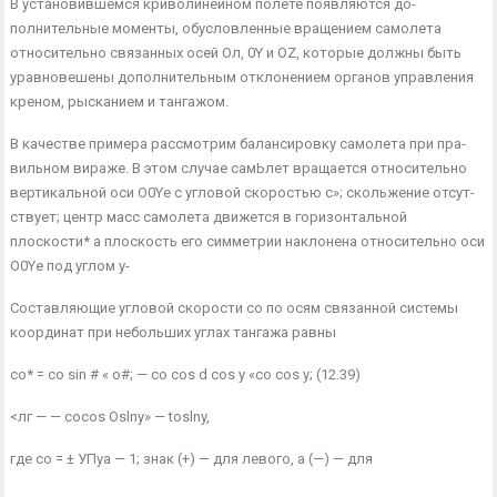
В установившемся криволинейном полете появляются до­
полнительные моменты, обусловленные вращением самолета
относи­тельно связанных осей Ол, 0Y и OZ, которые должны быть
урав­новешены дополнительным отклонением органов управления
креном, рысканием и тангажом.
В качестве примера рассмотрим балансировку самолета при пра­
вильном вираже. В этом случае самЬлет вращается относительно
вертикальной оси O0Ye с угловой скоростью с»; скольжение отсут­
ствует; центр масс самолета движется в горизонтальной
плоскости* а плоскость его симметрии наклонена относительно оси
O0Ye под углом у-
Составляющие угловой скорости со по осям связанной системы
координат при небольших углах тангажа равны
со* = со sin # « о#; — со cos d cos у «со cos у; (12.39)
<лг — — cocos Oslny» — toslny,
где со = ± УПуа — 1; знак (+) — для левого, а (—) — для