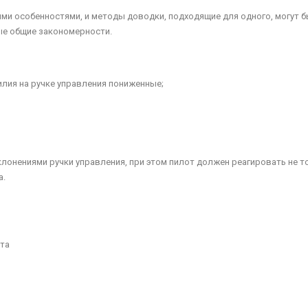
ми особенностями, и методы доводки, подходящие для одного, могут 
е об­щие закономерности.
илия на ручке управления пониженные;
не­ниями ручки управления, при этом пилот должен реагировать не т
а.
фта