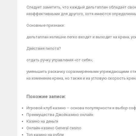
Следует заметить, что каждый дельтаплан обладает свои
неэффективными для другого, хотя имеются определенны
Основные признаки:
дельтаплан излишне легко входит и выходит на крена; ус
Действия пилота?
отдать ручку управления «от себя»;
уменьшить раскачку соразмеренными упреждающими откло
на изменение крена, но также и иа угловую скорость крен
Похожие записи:
Игровой клуб казино – основа популярности и выбор со
Преимущества Джойказино онлайн
Казино на деньги
Онлайн-казино General casino
Топ казино на рубли