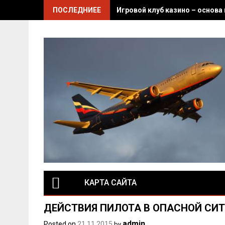
Skip
ПОСЛЕДНИЕЕ
Игровой клуб казино – основа
to
content
КАРТА САЙТА
ДЕЙСТВИЯ ПИЛОТА В ОПАСНОЙ СИ
admin
Posted on
21.11.2015
by