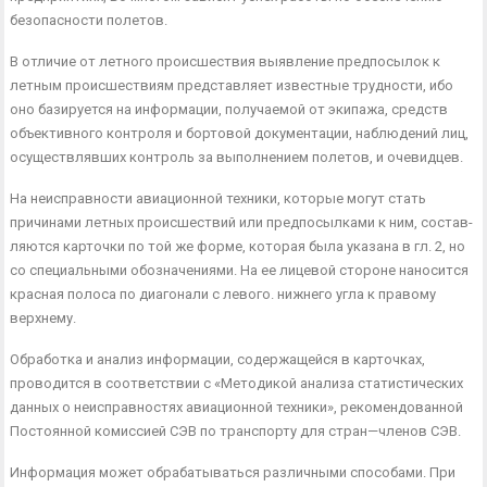
безопасности полетов.
В отличие от летного происшествия выявление предпосылок к
летным происшествиям представляет известные трудности, ибо
оно базируется на информации, получаемой от экипажа, средств
объек­тивного контроля и бортовой документации, наблюдений лиц,
осу­ществлявших контроль за выполнением полетов, и очевидцев.
На неисправности авиационной техники, которые могут стать
причинами летных происшествий или предпосылками к ним, состав­
ляются карточки по той же форме, которая была указана в гл. 2, но
со специальными обозначениями. На ее лицевой стороне наносит­ся
красная полоса по диагонали с левого. нижнего угла к правому
верхнему.
Обработка и анализ информации, содержащейся в карточках,
проводится в соответствии с «Методикой анализа статистических
данных о неисправностях авиационной техники», рекомендованной
Постоянной комиссией СЭВ по транспорту для стран—членов СЭВ.
Информация может обрабатываться различными способами. При