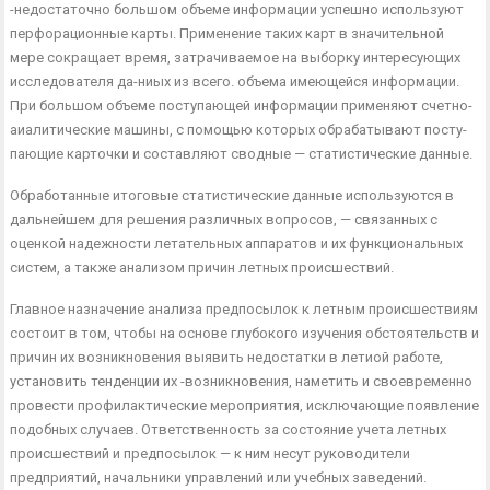
-недостаточно большом объеме информации успешно использу­ют
перфорационные карты. Применение таких карт в значительной
мере сокращает время, затрачиваемое на выборку интересующих
исследователя да-ниых из всего. объема имеющейся информации.
При большом объеме поступающей информации применяют счетно-
аиалитические машины, с помощью которых обрабатывают посту­
пающие карточки и составляют сводные — статистические данные.
Обработанные итоговые статистические данные используются в
дальнейшем для решения различных вопросов, — связанных с
оценкой надежности летательных аппаратов и их функциональных
систем, а также анализом причин летных происшествий.
Главное назначение анализа предпосылок к летным происшест­виям
состоит в том, чтобы на основе глубокого изучения обстоя­тельств и
причин их возникновения выявить недостатки в летиой ра­боте,
установить тенденции их -возникновения, наметить и своевре­менно
провести профилактические мероприятия, исключающие появление
подобных случаев. Ответственность за состояние учета летных
происшествий и предпосылок — к ним несут руководители
предприятий, начальники управлений или учебных заведений.