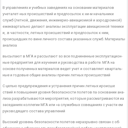
В управлениях и учебных заведениях на основании материалов
учеталет-ных происшествий и предпосылок к ни-м начальники
служб (летной, движения, инжеиерио-авиациоииой и аэродромной)
еже­квартально делают анализы эксплуатации авиационной техники
и, .в частности, летных происшествий и предпосылок к ним,
происшед­ших по вине личного состава указанных служб. Материалы
анализа
высылают в МГА и рассылают so все подчиненные эксплуатацион­
ные предприятия для изучения и руководства в работе. МГА на
основе полученных материалов ведет учет и составляет кварталь­
ные и годовые общие анализы причин летных происшествий
С целью предупреждения и устранения причин летных ироисше
ствий я повышения уровня безопасности полетов па основании ана­
лиза разрабатываются мероприятия, которые рассматриваются иа
заседаниях коллегии МГА или «а служебных совещаниях с участи ем
руководящего состава управлений
Высокий уровень безопасности полетов неразрывно связан с об­