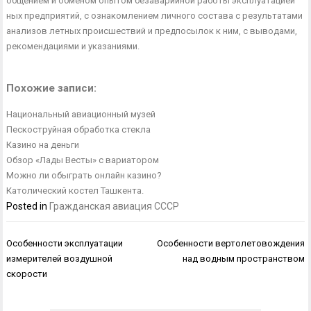
общением и обменом опытом безаварийной работы эксплуатацией
ных предприятий, с ознакомлением личного состава с результатами
анализов летных происшествий и предпосылок к ним, с выводами,
рекомендациями и указаниями.
Похожие записи:
Национальный авиационный музей
Пескоструйная обработка стекла
Казино на деньги
Обзор «Лады Весты» с вариатором
Можно ли обыграть онлайн казино?
Католический костел Ташкента.
Posted in
Гражданская авиация СССР
Навигация
Особенности эксплуатации
Особенности вертолетовождения
по
измерителей воздушной
над водным пространством
записям
скорости